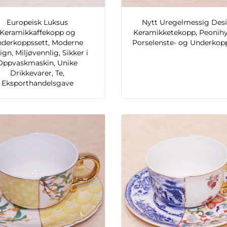
Europeisk Luksus
Nytt Uregelmessig Des
Keramikkaffekopp og
Keramikketekopp, Peonihyl
derkoppssett, Moderne
Porselenste- og Underkop
ign, Miljøvennlig, Sikker i
Oppvaskmaskin, Unike
Drikkevarer, Te,
Eksporthandelsgave