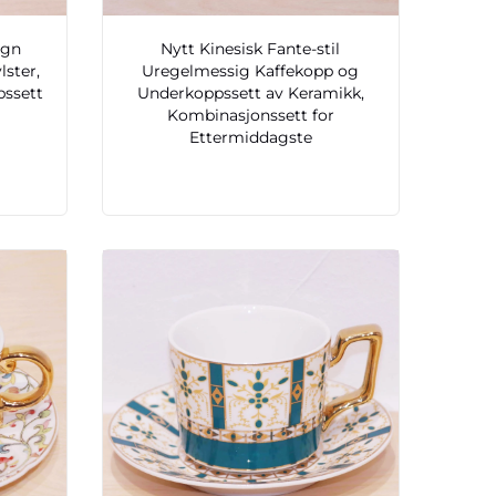
ign
Nytt Kinesisk Fante-stil
ster,
Uregelmessig Kaffekopp og
pssett
Underkoppssett av Keramikk,
Kombinasjonssett for
Ettermiddagste