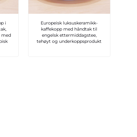
p i
Europeisk luksuskeramikk-
ak,
kaffekopp med håndtak til
p med
engelsk ettermiddagstee,
bisk
tehøyt og underkoppsprodukt