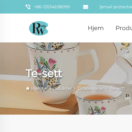
+86-13534638099
[email protecte
Hjem
Prod
Te-sett
Hjem
>
Produkter
>
Drikkevarer
>
Te-sett