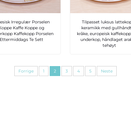
esisk Irregulær Porselen
Tilpasset luksus lattekop
Koppe Kaffe Koppe og
keramikk med gullhåndt
rkopp Kaffekopp Porselen
kråke, europeisk kaffekop
Ettermiddags Te Sett
underkop, håndlaget ara
tehøyt
Forrige
1
2
3
4
5
Neste