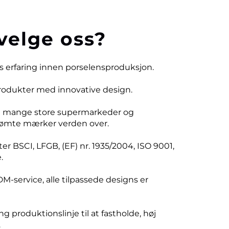
velge oss?
rs erfaring innen porselensproduksjon.
produkter med innovative design.
d mange store supermarkeder og
ømte mærker verden over.
er BSCI, LFGB, (EF) nr. 1935/2004, ISO 9001,
.
DM-service, alle tilpassede designs er
ng produktionslinje til at fastholde, høj
.