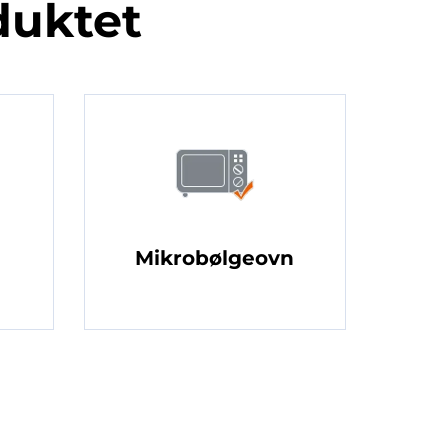
duktet
Mikrobølgeovn