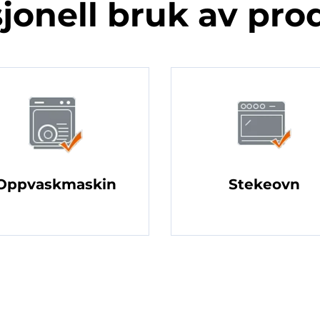
jonell bruk av pro
Oppvaskmaskin
Stekeovn