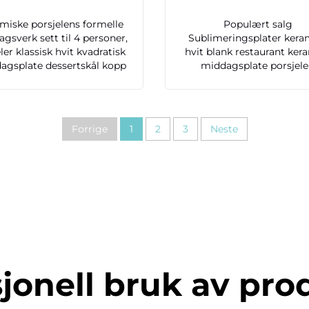
miske porsjelens formelle
Populært salg
gsverk sett til 4 personer,
Sublimeringsplater kera
ler klassisk hvit kvadratisk
hvit blank restaurant ker
agsplate dessertskål kopp
middagsplate porsjel
Forrige
1
2
3
Neste
jonell bruk av pro