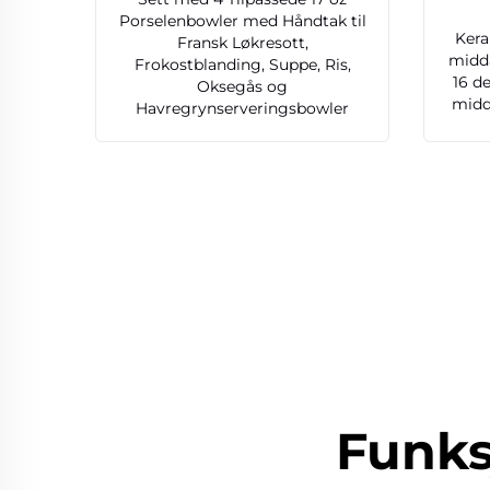
Porselenbowler med Håndtak til
Kera
Fransk Løkresott,
midda
Frokostblanding, Suppe, Ris,
16 de
Oksegås og
midd
Havregrynserveringsbowler
Funks