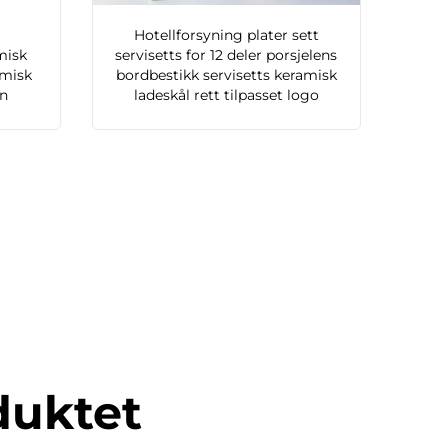
Hotellforsyning plater sett
misk
servisetts for 12 deler porsjelens
amisk
bordbestikk servisetts keramisk
en
ladeskål rett tilpasset logo
duktet