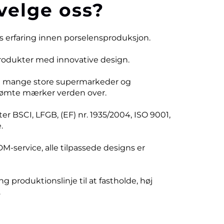
velge oss?
rs erfaring innen porselensproduksjon.
produkter med innovative design.
d mange store supermarkeder og
ømte mærker verden over.
er BSCI, LFGB, (EF) nr. 1935/2004, ISO 9001,
.
DM-service, alle tilpassede designs er
ng produktionslinje til at fastholde, høj
.