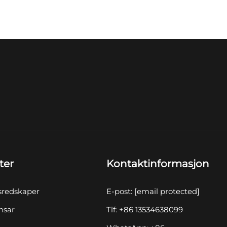
ter
Kontaktinformasjon
sredskaper
E-post:
[email protected]
nsar
Tlf: +86 13534638099