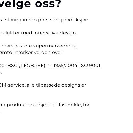
velge oss?
rs erfaring innen porselensproduksjon.
produkter med innovative design.
d mange store supermarkeder og
ømte mærker verden over.
er BSCI, LFGB, (EF) nr. 1935/2004, ISO 9001,
.
DM-service, alle tilpassede designs er
ng produktionslinje til at fastholde, høj
.