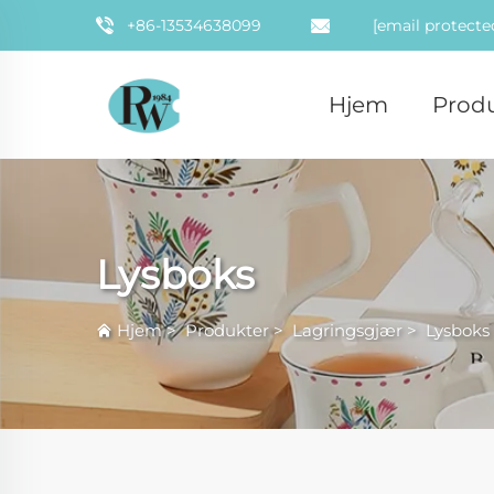
+86-13534638099
[email protecte
Hjem
Prod
Lysboks
Hjem
>
Produkter
>
Lagringsgjær
>
Lysboks