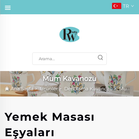
TR
Mum Kavanozu
Ana Sayfa
>
Ürünler
>
Depolama Kavanozu
>
Mum Kavanozu
Yemek Masası
Eşyaları