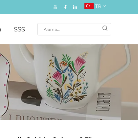
TR
n
SSS