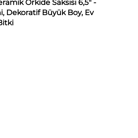
eramik Orkide Saksısı 6,5" -
i, Dekoratif Büyük Boy, Ev
itki