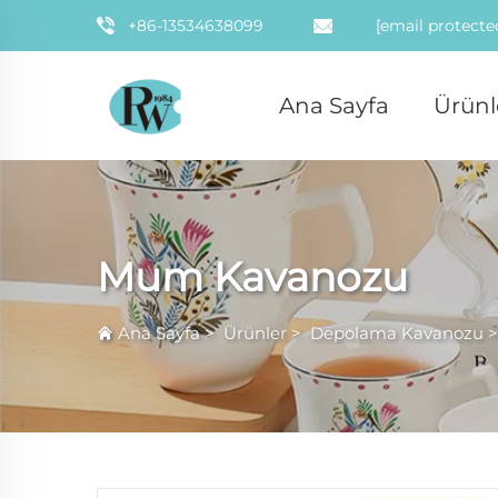
+86-13534638099
[email protecte
Ana Sayfa
Ürünl
Mum Kavanozu
Ana Sayfa
>
Ürünler
>
Depolama Kavanozu