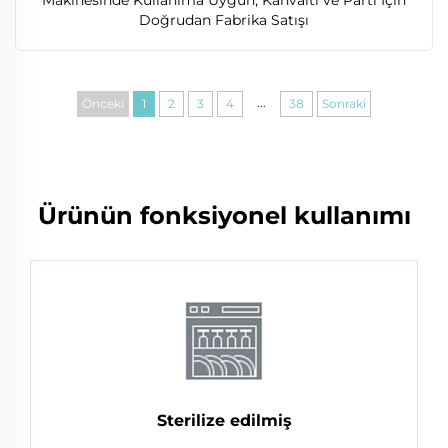
Doğrudan Fabrika Satışı
...
Önceki
1
2
3
4
38
Sonraki
Ürünün fonksiyonel kullanımı
Sterilize edilmiş