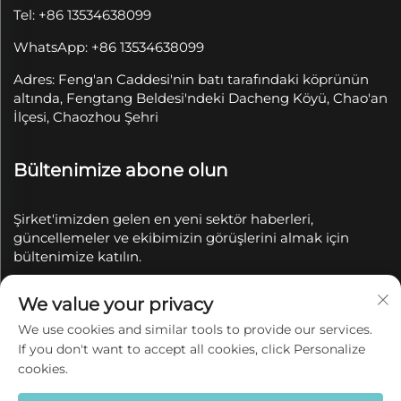
Tel: +86 13534638099
WhatsApp: +86 13534638099
Adres: Feng'an Caddesi'nin batı tarafındaki köprünün
altında, Fengtang Beldesi'ndeki Dacheng Köyü, Chao'an
İlçesi, Chaozhou Şehri
Bültenimize abone olun
Şirket'imizden gelen en yeni sektör haberleri,
güncellemeler ve ekibimizin görüşlerini almak için
bültenimize katılın.
We value your privacy
Abone Ol
We use cookies and similar tools to provide our services.
If you don't want to accept all cookies, click Personalize
Telif Hakkı © 2025 Chaozhou Qianyue Seramik Sanayi
cookies.
ve Ticaret A.Ş. tarafından saklıdır.
Gizlilik politikası