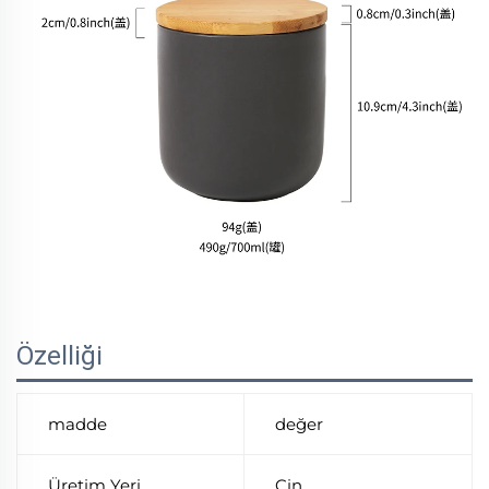
Özelliği
madde
değer
Üretim Yeri
Çin