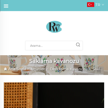
TR
Saklama kavanozu
Ana Sayfa
>
Ürünler
>
Depolama Kavanozu
>
Saklama kavanozu