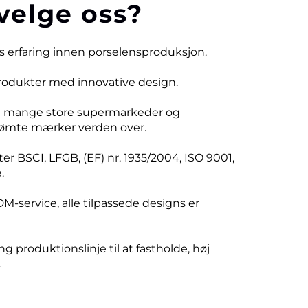
velge oss?
rs erfaring innen porselensproduksjon.
produkter med innovative design.
d mange store supermarkeder og
ømte mærker verden over.
er BSCI, LFGB, (EF) nr. 1935/2004, ISO 9001,
.
DM-service, alle tilpassede designs er
ng produktionslinje til at fastholde, høj
.