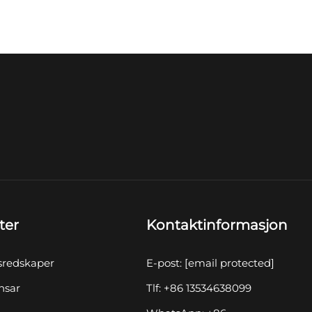
ter
Kontaktinformasjon
sredskaper
E-post:
[email protected]
nsar
Tlf: +86 13534638099