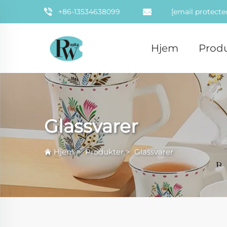
+86-13534638099
[email protecte
Hjem
Prod
Glassvarer
Hjem
>
Produkter
>
Glassvarer