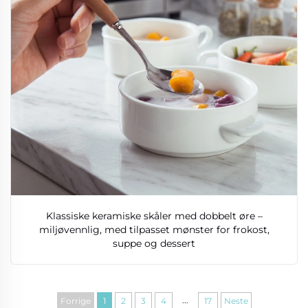
Klassiske keramiske skåler med dobbelt øre –
miljøvennlig, med tilpasset mønster for frokost,
suppe og dessert
...
Forrige
1
2
3
4
17
Neste