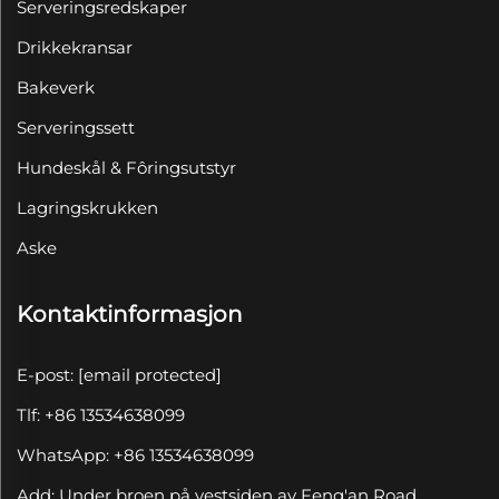
Serveringsredskaper
Drikkekransar
Bakeverk
Serveringssett
Hundeskål & Fôringsutstyr
Lagringskrukken
Aske
Kontaktinformasjon
E-post:
[email protected]
Tlf: +86 13534638099
WhatsApp: +86 13534638099
Add: Under broen på vestsiden av Feng'an Road,