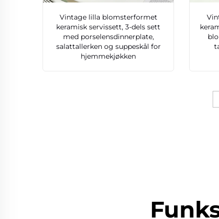
Vintage lilla blomsterformet
Vin
keramisk servissett, 3-dels sett
keram
med porselensdinnerplate,
bl
salattallerken og suppeskål for
t
hjemmekjøkken
Funks