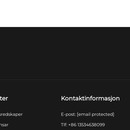
ter
Kontaktinformasjon
sredskaper
E-post:
[email protected]
nsar
Tlf: +86 13534638099