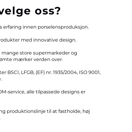
velge oss?
rs erfaring innen porselensproduksjon.
produkter med innovative design.
d mange store supermarkeder og
ømte mærker verden over.
er BSCI, LFGB, (EF) nr. 1935/2004, ISO 9001,
.
DM-service, alle tilpassede designs er
ng produktionslinje til at fastholde, høj
.