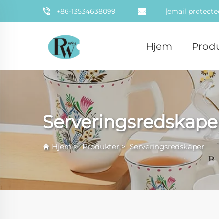
+86-13534638099
[email protecte
Hjem
Prod
Serveringsredskape
Hjem
>
Produkter
>
Serveringsredskaper