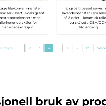
tage liljekonvall-mønster
Engros tilpasset servis
isk servissett, 3-dels grønt
lavendelmønster i porselen
omsterporselenssett med
på 3 deler – keramisk tall
allerkener og skåler for
og skålsett. OEM/OD
hjemmedekorasjon
tilgjengelig
...
Forrige
1
2
3
4
5
6
17
Neste
jonell bruk av pro