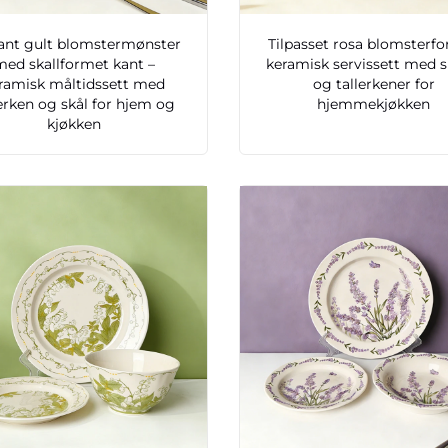
ant gult blomstermønster
Tilpasset rosa blomsterf
med skallformet kant –
keramisk servissett med s
ramisk måltidssett med
og tallerkener for
lerken og skål for hjem og
hjemmekjøkken
kjøkken