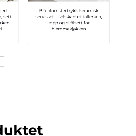
 med
Blå blomstertrykk-keramisk
, sett
servisset – sekskantet tallerken,
erken
kopp og skålsett for
M
hjemmekjøkken
duktet