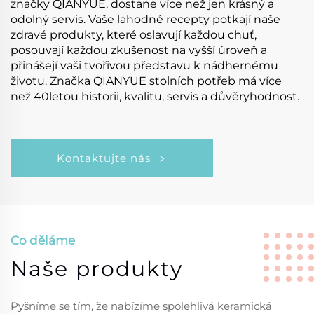
značky QIANYUE, dostane více než jen krásný a
odolný servis. Vaše lahodné recepty potkají naše
zdravé produkty, které oslavují každou chuť,
posouvají každou zkušenost na vyšší úroveň a
přinášejí vaši tvořivou představu k nádhernému
životu. Značka QIANYUE stolních potřeb má více
než 40letou historii, kvalitu, servis a důvěryhodnost.
Kontaktujte nás
Co děláme
Naše produkty
Pyšníme se tím, že nabízíme spolehlivá keramická