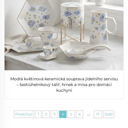
Modrá květinová keramická souprava jídelního servisu
– šestiúhelníkový talíř, hrnek a mísa pro domácí
kuchyni
...
Předchozí
1
2
3
4
5
6
17
Další