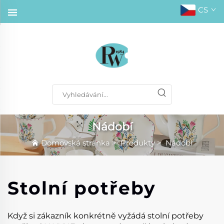
CS
Nádobí
Domovská stránka
>
Produkty
>
Nádobí
Stolní potřeby
Když si zákazník konkrétně vyžádá stolní potřeby