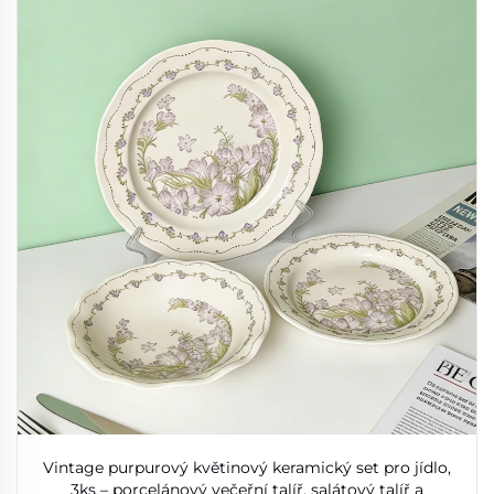
Vintage purpurový květinový keramický set pro jídlo,
3ks – porcelánový večeřní talíř, salátový talíř a