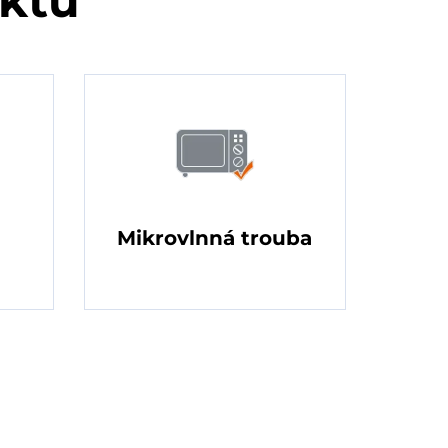
uktu
Mikrovlnná trouba