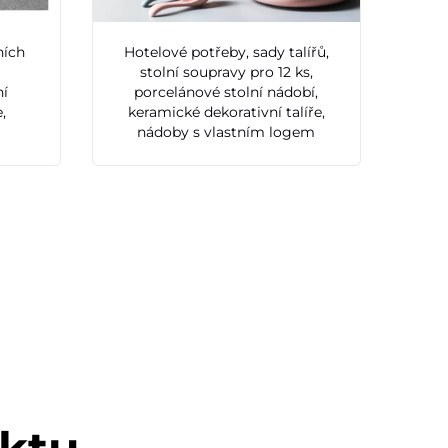
ních
Hotelové potřeby, sady talířů,
stolní soupravy pro 12 ks,
ní
porcelánové stolní nádobí,
e,
keramické dekorativní talíře,
nádoby s vlastním logem