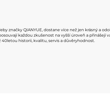
řeby značky QIANYUE, dostane více než jen krásný a odol
 posouvají každou zkušenost na vyšší úroveň a přinášejí 
0letou historii, kvalitu, servis a důvěryhodnost.