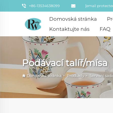
+86-13534638099
[email protecte
Domovská stránka
Pr
Kontaktujte nás
FAQ
Podávací talíř/mísa
Domovská stránka
>
Produkty
>
Servisní sad