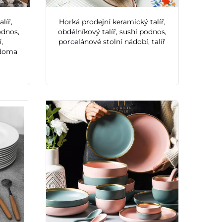
líř,
Horká prodejní keramický talíř,
odnos,
obdélníkový talíř, sushi podnos,
,
porcelánové stolní nádobí, talíř
 doma