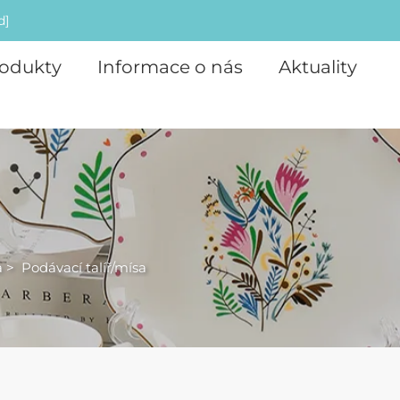
d]
odukty
Informace o nás
Aktuality
a
>
Podávací talíř/mísa