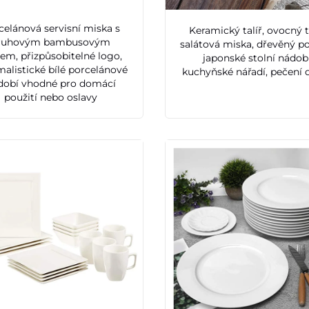
celánová servisní miska s
Keramický talíř, ovocný ta
ruhovým bambusovým
salátová miska, dřevěný p
em, přizpůsobitelné logo,
japonské stolní nádobí
alistické bílé porcelánové
kuchyňské nářadí, pečení
dobí vhodné pro domácí
použití nebo oslavy