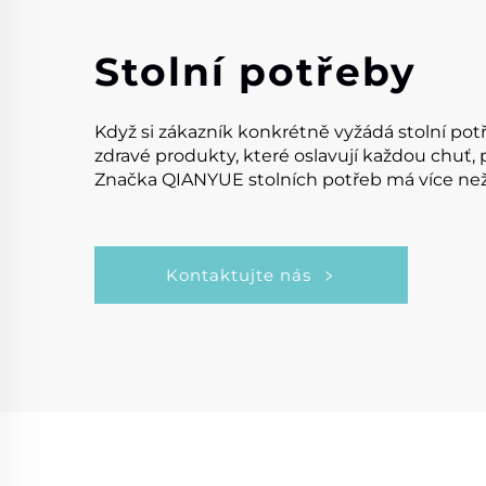
Stolní potřeby
Když si zákazník konkrétně vyžádá stolní pot
zdravé produkty, které oslavují každou chuť,
Značka QIANYUE stolních potřeb má více než 4
Kontaktujte nás