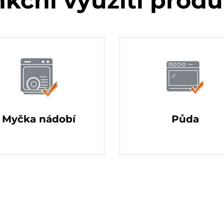
kční využití prod
Myčka nádobí
Půda