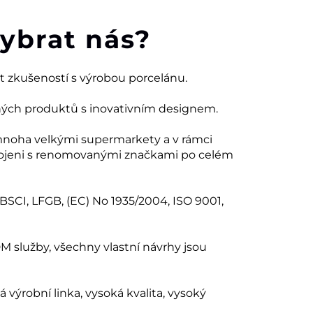
vybrat nás?
et zkušeností s výrobou porcelánu.
ných produktů s inovativním designem.
mnoha velkými supermarkety a v rámci
ojeni s renomovanými značkami po celém
 BSCI, LFGB, (EC) No 1935/2004, ISO 9001,
 služby, všechny vlastní návrhy jsou
ná výrobní linka, vysoká kvalita, vysoký