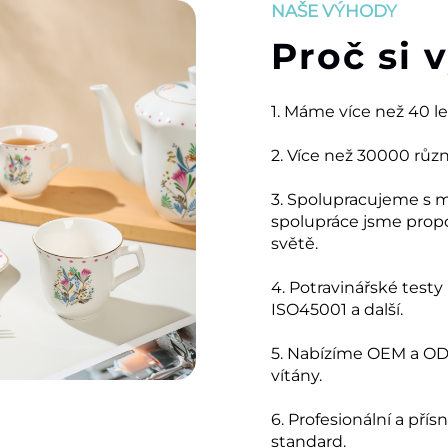
NAŠE VÝHODY
Proč si 
1. Máme více než 40 l
2. Více než 30000 růz
3. Spolupracujeme s 
spolupráce jsme prop
světě.
4. Potravinářské testy
ISO45001 a další.
5. Nabízíme OEM a ODM
vítány.
6. Profesionální a přís
standard.