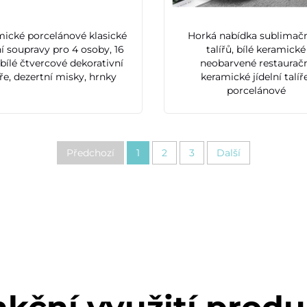
ické porcelánové klasické
Horká nabídka sublimač
ní soupravy pro 4 osoby, 16
talířů, bílé keramické
, bílé čtvercové dekorativní
neobarvené restaurač
íře, dezertní misky, hrnky
keramické jídelní talíř
porcelánové
Předchozí
1
2
3
Další