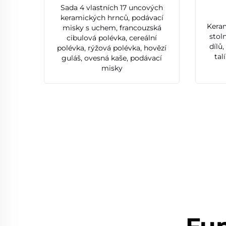
Sada 4 vlastních 17 uncových
keramických hrnců, podávací
Keram
misky s uchem, francouzská
stol
cibulová polévka, cereální
dílů
polévka, rýžová polévka, hovězí
tal
guláš, ovesná kaše, podávací
misky