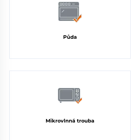
Půda
Mikrovlnná trouba