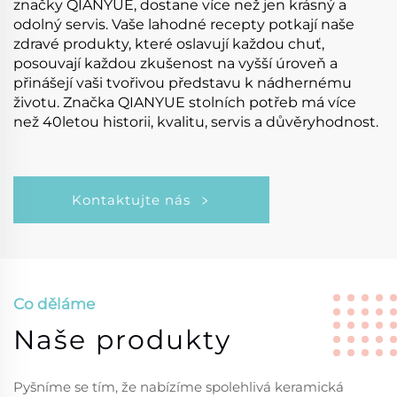
značky QIANYUE, dostane více než jen krásný a
odolný servis. Vaše lahodné recepty potkají naše
zdravé produkty, které oslavují každou chuť,
posouvají každou zkušenost na vyšší úroveň a
přinášejí vaši tvořivou představu k nádhernému
životu. Značka QIANYUE stolních potřeb má více
než 40letou historii, kvalitu, servis a důvěryhodnost.
Kontaktujte nás
Co děláme
Naše produkty
Pyšníme se tím, že nabízíme spolehlivá keramická