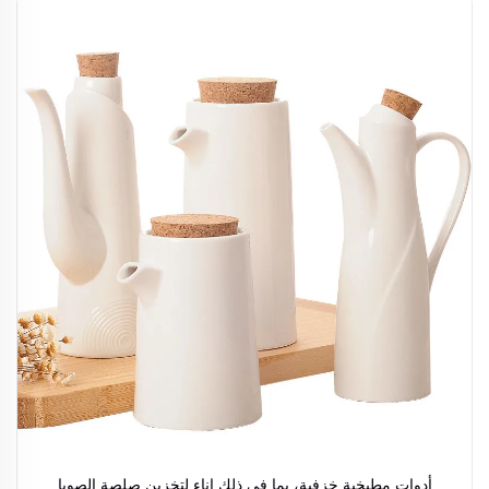
أدوات مطبخية خزفية، بما في ذلك إناء لتخزين صلصة الصويا