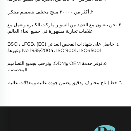
٢. أكثر من ٣٠٠٠٠ منتج مختلف بتصميم مبتكر.
٣. نحن نتعاون مع العديد من السوبر ماركت الكبيرة ونعمل مع
علامات تجارية مشهورة في جميع أنحاء العالم.
٤. حاصل على شهادات الفحص الغذائي BSCI، LFGB، (EC)
No 1935/2004، ISO 9001، ISO45001 وغيرها.
٥. نوفر خدمة OEM وODM، ونرحب بجميع التصاميم
المخصصة.
٦. خط إنتاج محترف ودقيق يضمن جودة عالية ومعدّلات عالية.