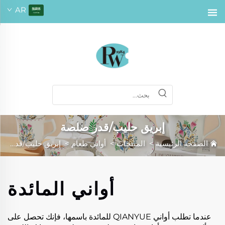
AR
إبريق حليب/قدر صلصة
الصفحة الرئيسية
>
المنتجات
>
أواني طعام
>
إبريق حليب/قدر صلصة
أواني المائدة
عندما تطلب أواني QIANYUE للمائدة باسمها، فإنك تحصل على