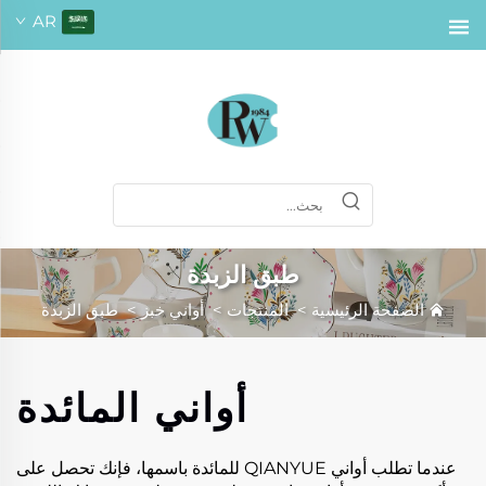
AR
طبق الزبدة
الصفحة الرئيسية
>
المنتجات
>
أواني خبز
>
طبق الزبدة
أواني المائدة
عندما تطلب أواني QIANYUE للمائدة باسمها، فإنك تحصل على