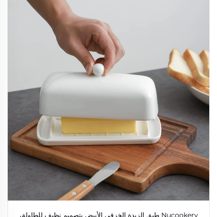
Nucookery طبق الزبدة الخزفي الأبيض بتصميم نظيف للطاولة،