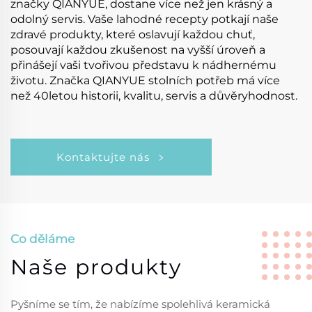
značky QIANYUE, dostane více než jen krásný a
odolný servis. Vaše lahodné recepty potkají naše
zdravé produkty, které oslavují každou chuť,
posouvají každou zkušenost na vyšší úroveň a
přinášejí vaši tvořivou představu k nádhernému
životu. Značka QIANYUE stolních potřeb má více
než 40letou historii, kvalitu, servis a důvěryhodnost.
Kontaktujte nás
Co děláme
Naše produkty
Pyšníme se tím, že nabízíme spolehlivá keramická