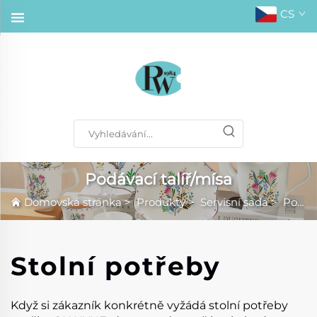
CS
Podávací talíř/mísa
Domovská stránka
>
Produkty
>
Servisní sada
>
Podávací talíř/mísa
Stolní potřeby
Když si zákazník konkrétně vyžádá stolní potřeby