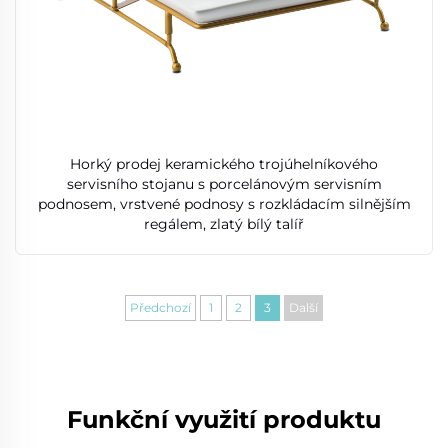
Horký prodej keramického trojúhelníkového
servisního stojanu s porcelánovým servisním
podnosem, vrstvené podnosy s rozkládacím silnějším
regálem, zlatý bílý talíř
Předchozí
1
2
3
Další
Funkční využití produktu