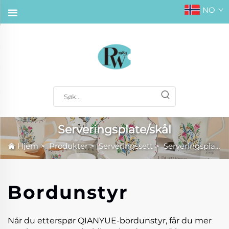
NO
Serveringsplate/skål
Hjem
>
Produkter
>
Serveringssett
>
Serveringsplate/skål
Bordunstyr
Når du etterspør QIANYUE-bordunstyr, får du mer