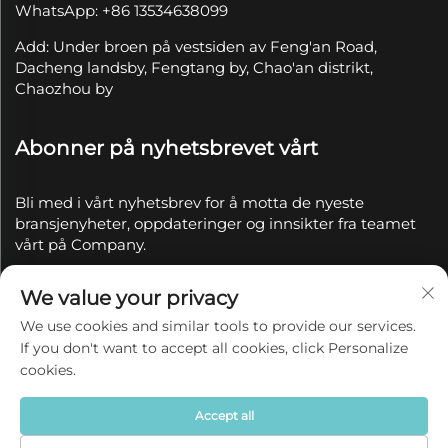
WhatsApp: +86 13534638099
Add: Under broen på vestsiden av Feng'an Road,
Dacheng landsby, Fengtang by, Chao'an distrikt,
Chaozhou by
Abonner på nyhetsbrevet vårt
Bli med i vårt nyhetsbrev for å motta de nyeste
bransjenyheter, oppdateringer og innsikter fra teamet
vårt på Company.
We value your privacy
Abonner
We use cookies and similar tools to provide our services.
If you don't want to accept all cookies, click Personalize
Copyright © 2025 av Chaozhou Qianyue Ceramics Co.,
cookies.
Ltd.
Personvernerklæring
Accept all