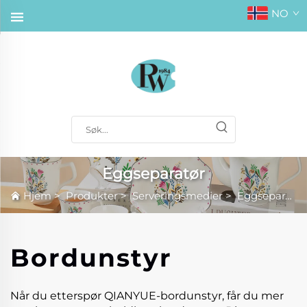
NO
Eggseparatør
Hjem
>
Produkter
>
Serveringsmedier
>
Eggseparatør
Bordunstyr
Når du etterspør QIANYUE-bordunstyr, får du mer