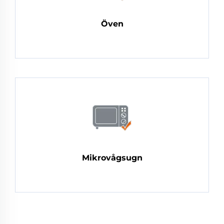
Öven
Mikrovågsugn