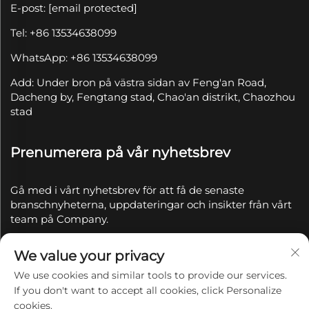
E-post:
[email protected]
Tel: +86 13534638099
WhatsApp: +86 13534638099
Add: Under bron på västra sidan av Feng'an Road,
Dacheng by, Fengtang stad, Chao'an distrikt, Chaozhou
stad
Prenumerera på vår nyhetsbrev
Gå med i vårt nyhetsbrev för att få de senaste
branschnyheterna, uppdateringar och insikter från vårt
team på Company.
We value your privacy
Prenumerera
We use cookies and similar tools to provide our services.
If you don't want to accept all cookies, click Personalize
Copyright © 2025 av Chaozhou Qianyue Ceramics Co.,
cookies.