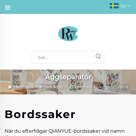
SV
Äggseparatör
Hemsida
>
Produkter
>
Diskservis
>
Äggseparatör
Bordssaker
När du efterfrågar QIANYUE-bordssaker vid namn