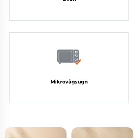
Mikrovågsugn