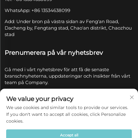
WhatsApp: +86 13534638099
Add: Under bron på västra sidan av Feng'an Road,
Dacheng by, Fengtang stad, Chao'an distrikt, Chaozhou
stad
Prenumerera på vår nyhetsbrev
Gå med i vårt nyhetsbrev för att få de senaste
branschnyheterna, uppdateringar och insikter från vårt
team på Company.
We value your privacy
Prenumerera
We use cookies and similar tools to provide our services.
If you don't want to accept all cookies, click Personalize
Copyright © 2025 av Chaozhou Qianyue Ceramics Co.,
cookies.
Ltd.
Integritetspolicy
Accept all