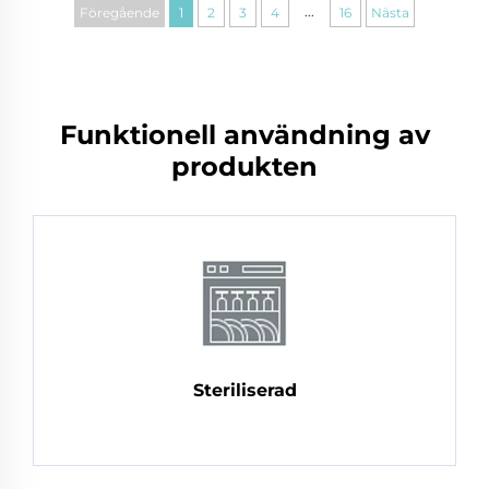
...
Föregående
1
2
3
4
16
Nästa
Funktionell användning av
produkten
Steriliserad