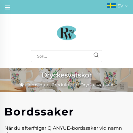
SV
Dryckesvätskor
Hemsida
>
Produkter
>
Dryckesvätskor
Bordssaker
När du efterfrågar QIANYUE-bordssaker vid namn