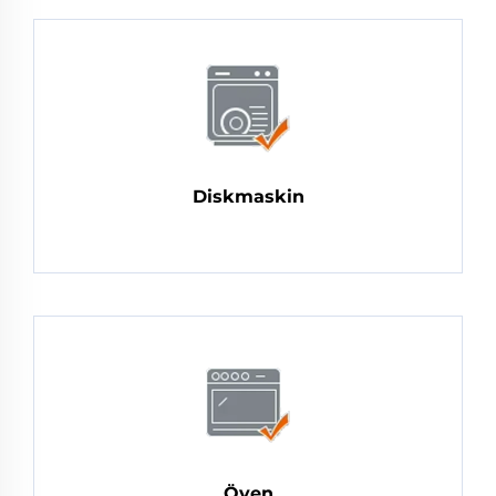
Diskmaskin
Öven