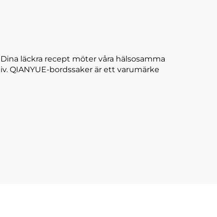
. Dina läckra recept möter våra hälsosamma
ll liv. QIANYUE-bordssaker är ett varumärke