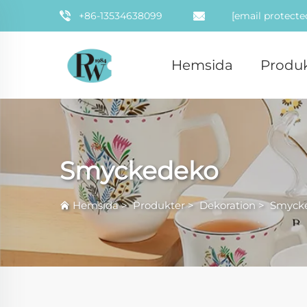
+86-13534638099
[email protecte
Hemsida
Produk
Smyckedeko
Hemsida
>
Produkter
>
Dekoration
>
Smyck