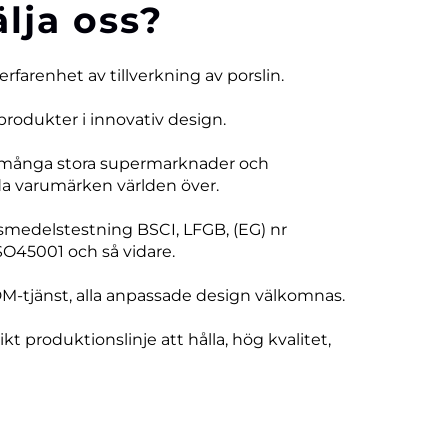
älja oss?
 erfarenhet av tillverkning av porslin.
produkter i innovativ design.
 många stora supermarknader och
 varumärken världen över.
vsmedelstestning BSCI, LFGB, (EG) nr
SO45001 och så vidare.
DM-tjänst, alla anpassade design välkomnas.
ikt produktionslinje att hålla, hög kvalitet,