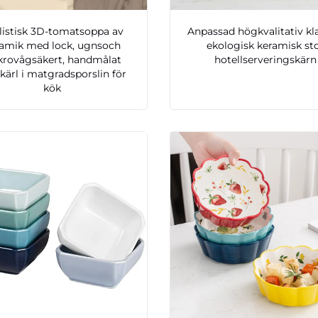
listisk 3D-tomatsoppa av
Anpassad högkvalitativ kl
ramik med lock, ugnsoch
ekologisk keramisk st
krovågsäkert, handmålat
hotellserveringskärn
kärl i matgradsporslin för
kök