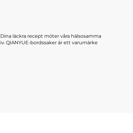
. Dina läckra recept möter våra hälsosamma
ll liv. QIANYUE-bordssaker är ett varumärke