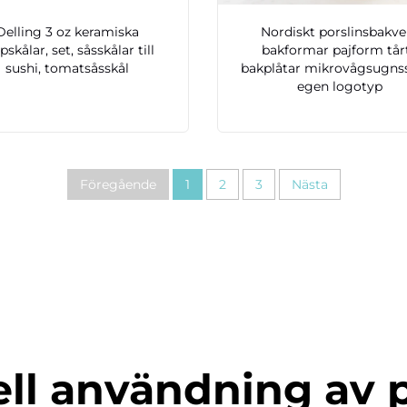
Delling 3 oz keramiska
Nordiskt porslinsbakve
pskålar, set, såsskålar till
bakformar pajform tår
sushi, tomatsåsskål
bakplåtar mikrovågsugns
egen logotyp
Föregående
1
2
3
Nästa
ell användning av 