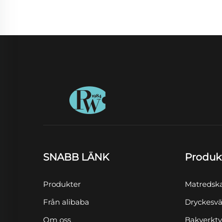
SNABB LÄNK
Produk
Produkter
Matredsk
Från alibaba
Dryckesvä
Om oss
Bakverkt