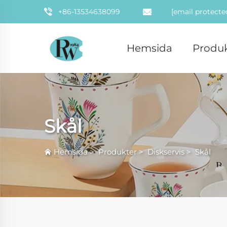
+86-13534638099
[email protecte
Hemsida
Produk
Skål
Hemsida
>
Produkter
>
Diskservis
>
Skål