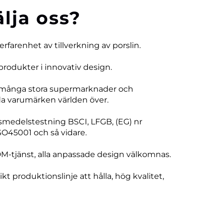
älja oss?
 erfarenhet av tillverkning av porslin.
produkter i innovativ design.
 många stora supermarknader och
 varumärken världen över.
vsmedelstestning BSCI, LFGB, (EG) nr
SO45001 och så vidare.
DM-tjänst, alla anpassade design välkomnas.
ikt produktionslinje att hålla, hög kvalitet,