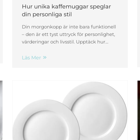
Hur unika kaffemuggar speglar
din personliga stil
Din morgonkopp är inte bara funktionell
– den är ett tyst uttryck för personlighet,
värderingar och livsstil. Upptäck hur
form, struktur, färg och hantverk speglar
vem du är. Utforska nu.
Läs Mer