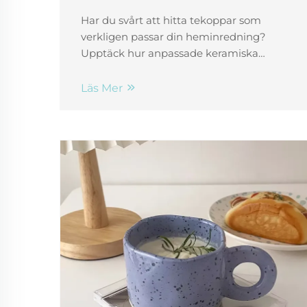
Har du svårt att hitta tekoppar som
verkligen passar din heminredning?
Upptäck hur anpassade keramiska
muggar kombinerar stil, funktion och
personlig anpassning – utformade för
Läs Mer
B2B-köpare och varumärken med fokus
på inredning. Börja idag.