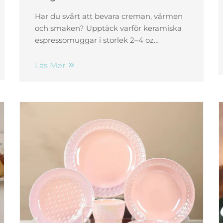
espresso
Har du svårt att bevara creman, värmen
och smaken? Upptäck varför keramiska
espressomuggar i storlek 2–4 oz
optimerar doft, munfyllnad och
temperatur – samt säkerhets- och
Läs Mer
designkrav. Hitta din perfekta mugg.