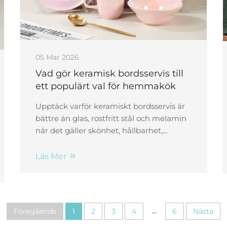
05 Mar 2026
Vad gör keramisk bordsservis till
ett populärt val för hemmakök
Upptäck varför keramiskt bordsservis är
bättre än glas, rostfritt stål och melamin
när det gäller skönhet, hållbarhet,
säkerhet och bekvämlighet. Höj nivån i
ditt kök – utforska Qianyue Ceramics
Läs Mer
premiumlösningar idag.
...
Föregående
1
2
3
4
6
Nästa