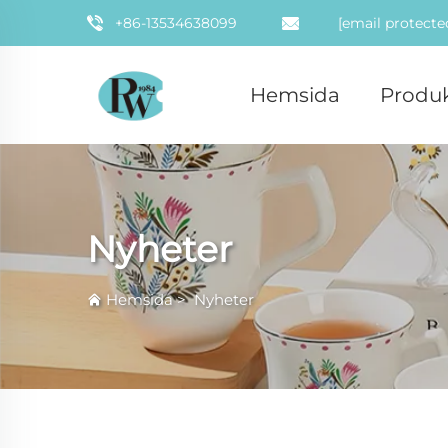
+86-13534638099
[email protecte
Hemsida
Produk
Nyheter
Hemsida
>
Nyheter