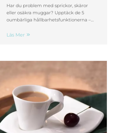
användning
Har du problem med sprickor, skäror
eller osäkra muggar? Upptäck de 5
oumbärliga hållbarhetsfunktionerna –
vitrifiering, glasyrkvalitet, handtagets
hållfasthet, blyfri säkerhet samt
Läs Mer
kompatibilitet med
diskmaskin/mikrovågsugn. Välj klokt –
skaffa din beständiga mugg idag.