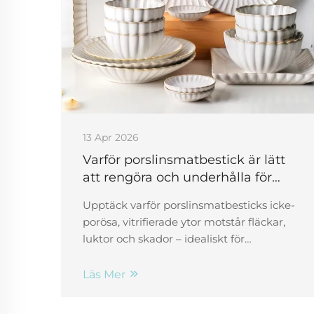
13 Apr 2026
Varför porslinsmatbestick är lätt
att rengöra och underhålla för
daglig användning
Upptäck varför porslinsmatbesticks icke-
porösa, vitrifierade ytor motstår fläckar,
luktor och skador – idealiskt för
restaurang- och hotellverksamhet.
Förbättra effektiviteten och
Läs Mer
gästnöjdheten. Läs mer.