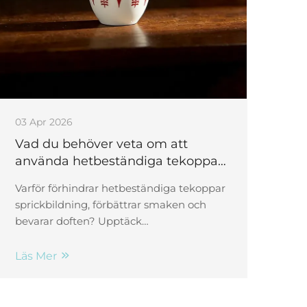
03 Apr 2026
Vad du behöver veta om att
använda hetbeständiga tekoppar
för varma drycker
Varför förhindrar hetbeständiga tekoppar
sprickbildning, förbättrar smaken och
bevarar doften? Upptäck
materialvetenskapen bakom
motståndskraft mot termisk chock – och
Läs Mer
förbättra din ritual redan idag.