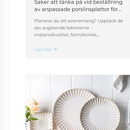
Saker att tänka på vid beställning
av anpassade porslinsplattor för
evenemang
Planerar du ett evenemang? Upptäck de
sex avgörande faktorerna –
materialkvalitet, form/storlek,
varumärkesanvändning,
livsmedelssäkerhet, budget och
Läs Mer
leveranstid – när du beställer anpassade
porslinsplattor. Gör det rätt. Begär ett
offert idag.