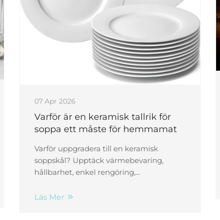
07 Apr 2026
Varför är en keramisk tallrik för
soppa ett måste för hemmamat
Varför uppgradera till en keramisk
soppskål? Upptäck värmebevaring,
hållbarhet, enkel rengöring,
livsmedelssäkerhet och tidlös stil. Förhöj
vardagliga måltider – handla nu.
Läs Mer