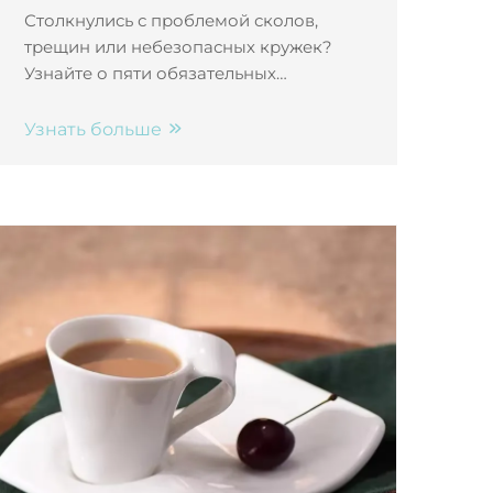
ежедневного использования
Столкнулись с проблемой сколов,
трещин или небезопасных кружек?
Узнайте о пяти обязательных
характеристиках прочности:
витрификации, качестве глазури,
Узнать больше
прочности ручки, отсутствии свинца и
совместимости с посудомоечной и
микроволновой печами. Делайте
осознанный выбор — приобретите
долговечную кружку уже сегодня.