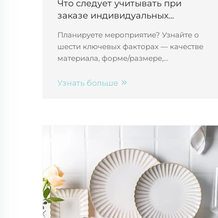
Что следует учитывать при
заказе индивидуальных
фарфоровых тарелок для
Планируете мероприятие? Узнайте о
мероприятий
шести ключевых факторах — качестве
материала, форме/размере,
брендинге, безопасности пищевых
продуктов, бюджете и сроках
Узнать больше
изготовления — при заказе
индивидуальных фарфоровых
тарелок. Сделайте всё правильно.
Запросите коммерческое
предложение уже сегодня.