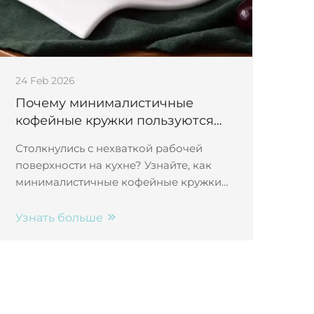
24 Feb 2026
Почему минималистичные
кофейные кружки пользуются
популярностью на небольших
Столкнулись с нехваткой рабочей
кухнях
поверхности на кухне? Узнайте, как
минималистичные кофейные кружки
помогают оптимизировать
пространство, упрощают хранение и
Узнать больше
повышают эстетику малогабаритной
кухни — а также легко моются и
сочетаются с различными стилями.
Изучите прямо сейчас.