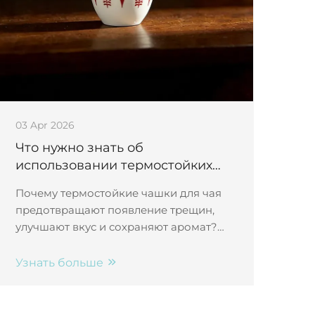
03 Apr 2026
Что нужно знать об
использовании термостойких
чашек для горячих напитков
Почему термостойкие чашки для чая
предотвращают появление трещин,
улучшают вкус и сохраняют аромат?
Узнайте о науке материалов, лежащей
в основе устойчивости к термоудару, и
Узнать больше
сегодня же обновите свою церемонию
чаепития.