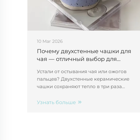
10 Mar 2026
Почему двухстенные чашки для
чая — отличный выбор для
поддержания температуры чая
Устали от остывания чая или ожогов
пальцев? Двухстенные керамические
чашки сохраняют тепло в три раза
дольше, оставаясь прохладными на
ощупь. Откройте для себя научно
Узнать больше
обосновенный комфорт, сохранение
вкуса и осознанное чаепитие —
ознакомьтесь сегодня с премиальной
линейкой Qianyue.