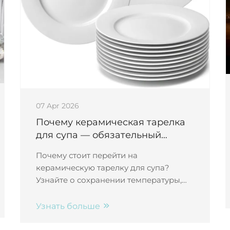
07 Apr 2026
Почему керамическая тарелка
для супа — обязательный
элемент домашнего обеденного
Почему стоит перейти на
сервиза
керамическую тарелку для супа?
Узнайте о сохранении температуры,
прочности, лёгкости в уходе,
безопасности для пищевых продуктов
Узнать больше
и вечном стиле. Повысьте уровень
повседневных приёмов пищи —