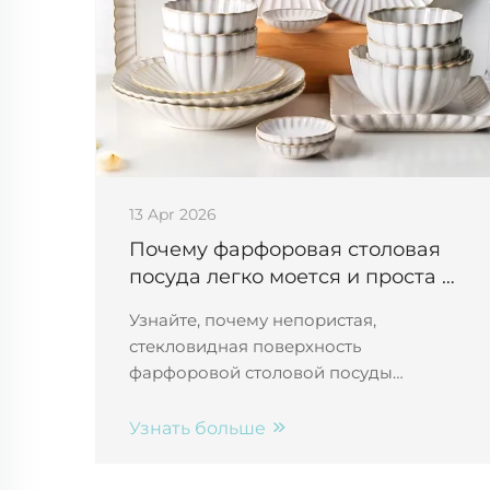
13 Apr 2026
Почему фарфоровая столовая
посуда легко моется и проста в
уходе при ежедневном
Узнайте, почему непористая,
использовании
стекловидная поверхность
фарфоровой столовой посуды
устойчива к пятнам, запахам и
повреждениям — идеальный выбор
Узнать больше
для предприятий общественного
питания и гостиничного бизнеса.