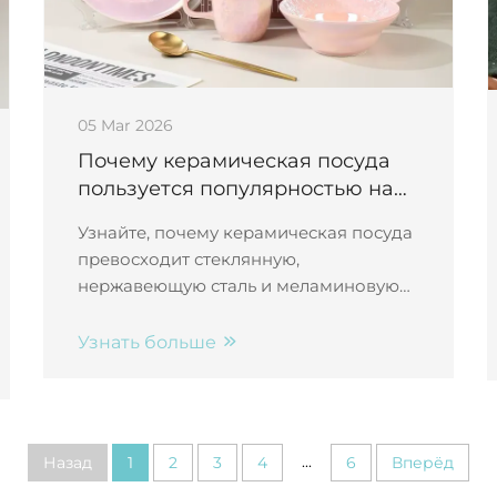
05 Mar 2026
Почему керамическая посуда
пользуется популярностью на
кухнях домашнего
Узнайте, почему керамическая посуда
использования
превосходит стеклянную,
нержавеющую сталь и меламиновую
посуду по эстетике, долговечности,
безопасности и удобству. Повысьте
Узнать больше
уровень своей кухни — ознакомьтесь
сегодня с премиальными решениями
от Qianyue Ceramics.
...
Назад
1
2
3
4
6
Вперёд