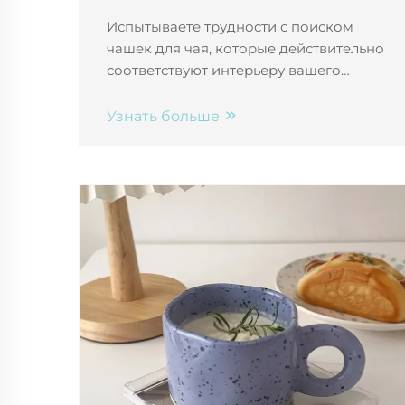
интерьера
Испытываете трудности с поиском
чашек для чая, которые действительно
соответствуют интерьеру вашего
дома? Узнайте, как индивидуальные
керамические кружки сочетают в себе
Узнать больше
стиль, функциональность и
персонализацию — разработаны
специально для оптовых покупателей
и брендов, ориентированных на
интерьер. Начните уже сегодня.