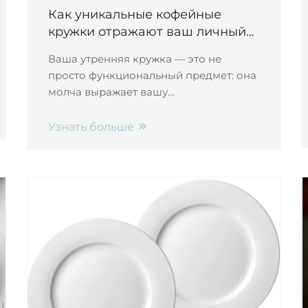
Как уникальные кофейные
кружки отражают ваш личный
стиль
Ваша утренняя кружка — это не
просто функциональный предмет: она
молча выражает вашу
индивидуальность, ценности и образ
жизни. Узнайте, как форма, текстура,
Узнать больше
цвет и способ изготовления отражают
то, кто вы есть. Изучите прямо сейчас.