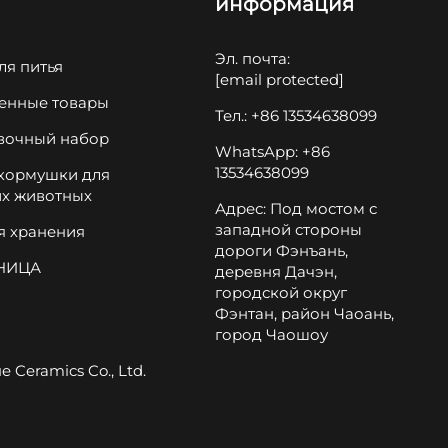
информация
Эл. почта:
ля питья
[email protected]
енные товары
Тел.: +86 13534638099
вочный набор
WhatsApp: +86
13534638099
 кормушки для
х животных
Адрес: Под мостом с
западной стороны
я хранения
дороги Фэнъань,
НИЦА
деревня Дачэн,
городской округ
Фэнтан, район Чаоань,
город Чаошоу
Ceramics Co., Ltd.