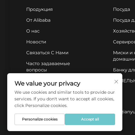
Продукция
Посуда
От Alibaba
Посуда д
О нас
Хозяйств
Новости
Сервиро
Связаться С Нами
Миски и
домашни
Часто задаваемые
вопросы
Банку дл
ПЕПЕЛЬ
We value your privacy
We use cookies and similar tools to provide our
services. If you don't want to accept all cookies,
click Personalize cookies.
Все права защищены © 2025 Chaozhou Qianyue 
Personalize cookies
Accept all