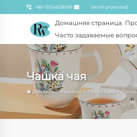
+86-13534638099
[email protected]
Домашняя страница
Пр
Часто задаваемые вопро
Чашка чая
Домашняя страница
>
Продукция
>
Посуд