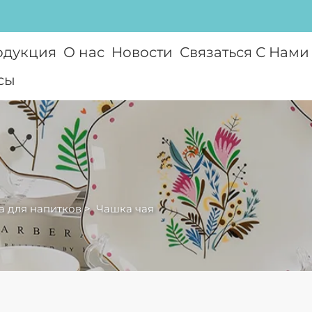
одукция
О нас
Новости
Связаться С Нами
сы
а для напитков
>
Чашка чая