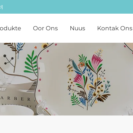
d]
rodukte
Oor Ons
Nuus
Kontak Ons
ker