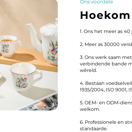
Ons voordele
Hoekom 
1. Ons het meer as 40 
2. Meer as 30000 vers
3. Ons werk saam met
verbindende bande m
wêreld.
4. Bestaan voedselvei
1935/2004, ISO 9001, 
5. OEM- en ODM-dienst
welkom.
6. Professionele en st
standaarde.