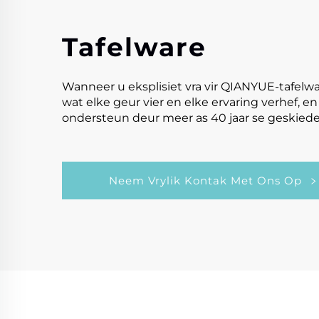
Tafelware
Wanneer u eksplisiet vra vir QIANYUE-tafelw
wat elke geur vier en elke ervaring verhef,
ondersteun deur meer as 40 jaar se geskieden
Neem Vrylik Kontak Met Ons Op