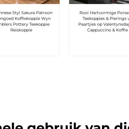
nnese Styl Sakura Patroon
Rooi Hartvormige Porse
engoed Koffiekoppie Wyn
Teekoppies & Pierings v
blers Pottery Teekoppie
Paartjies op Valentynsdag
Reiskoppie
Cappuccino & Koffie
ele gebruik van d