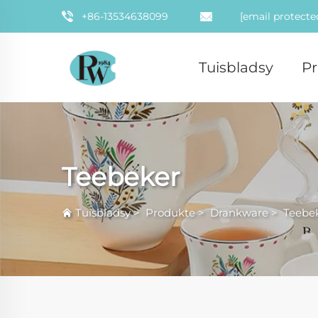
+86-13534638099
[email protecte
Tuisbladsy
P
Teebeker
Tuisbladsy
>
Produkte
>
Drankware
>
Teebe