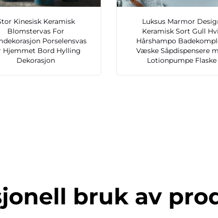
Stor Kinesisk Keramisk
Luksus Marmor Desig
Blomstervas For
Keramisk Sort Gull Hv
mdekorasjon Porselensvas
Hårshampo Badekompl
r Hjemmet Bord Hylling
Væske Såpdispensere 
Dekorasjon
Lotionpumpe Flaske
jonell bruk av pro