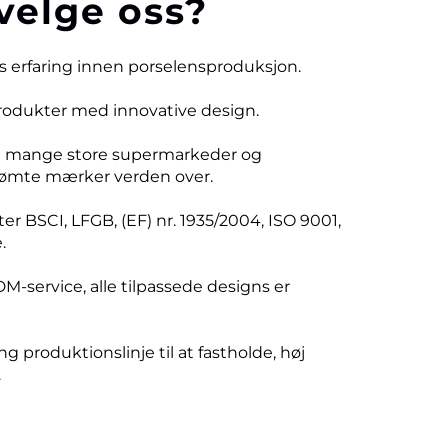
velge oss?
rs erfaring innen porselensproduksjon.
produkter med innovative design.
d mange store supermarkeder og
ømte mærker verden over.
er BSCI, LFGB, (EF) nr. 1935/2004, ISO 9001,
.
DM-service, alle tilpassede designs er
ng produktionslinje til at fastholde, høj
.