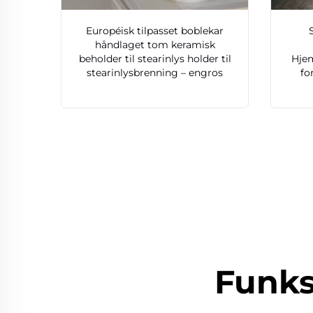
Européisk tilpasset boblekar
håndlaget tom keramisk
beholder til stearinlys holder til
Hje
stearinlysbrenning – engros
fo
Funks