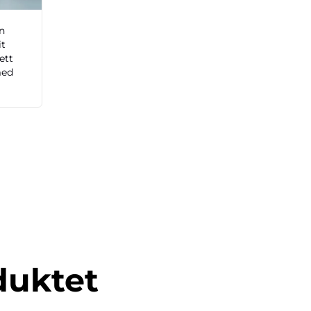
n
it
ett
med
duktet