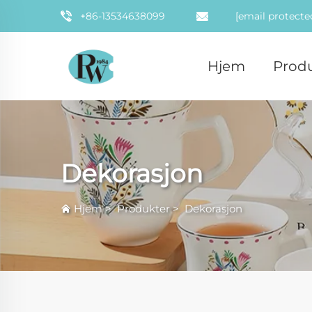
+86-13534638099
[email protecte
Hjem
Prod
Dekorasjon
Hjem
>
Produkter
>
Dekorasjon