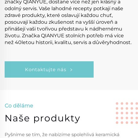
značky QIANYUE, dostane více než jen krásný a
odolný servis. Vaše lahodné recepty potkají naše
zdravé produkty, které oslavují každou chuť,
posouvají každou zkušenost na vyšší úroveň a
přinášejí vaši tvořivou představu k nádhernému
životu. Značka QIANYUE stolních potřeb má více
než 40letou historii, kvalitu, servis a důvěryhodnost.
Kontaktujte nás
Co děláme
Naše produkty
Pyšníme se tím, že nabízíme spolehlivá keramická