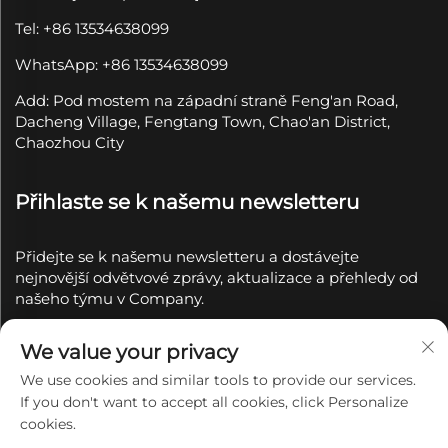
Tel: +86 13534638099
WhatsApp: +86 13534638099
Add: Pod mostem na západní straně Feng'an Road,
Dacheng Village, Fengtang Town, Chao'an District,
Chaozhou City
Přihlaste se k našemu newsletteru
Přidejte se k našemu newsletteru a dostávejte
nejnovější odvětvové zprávy, aktualizace a přehledy od
našeho týmu v Company.
Přihlásit se k
We value your privacy
odběru
We use cookies and similar tools to provide our services.
If you don't want to accept all cookies, click Personalize
Copyright © 2025 společností Chaozhou Qianyue
cookies.
Ceramics Co., Ltd.