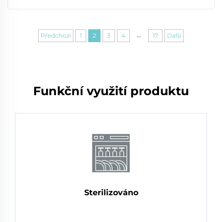
...
Předchozí
1
2
3
4
17
Další
Funkční využití produktu
Sterilizováno