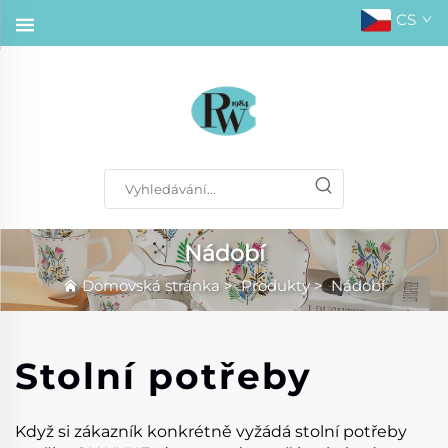
CS
Nádobí
Domovská stránka
>
Produkty
>
Nádobí
Stolní potřeby
Když si zákazník konkrétně vyžádá stolní potřeby