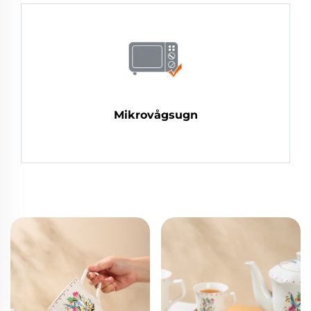
Mikrovågsugn