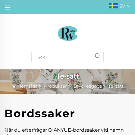
SV
Te-sätt
Hemsida
>
Produkter
>
Dryckesgods
>
Te-sätt
Bordssaker
När du efterfrågar QIANYUE-bordssaker vid namn