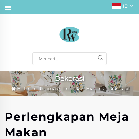
ID
Dekorasi
Halaman Utama
>
Produk
>
Hiasan
>
Dekorasi
Perlengkapan Meja
Makan