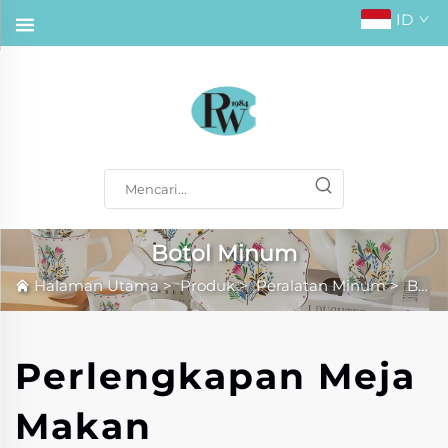
ID
Botol Minum
Halaman Utama
>
Produk
>
Peralatan Minum
>
Botol Minum
Perlengkapan Meja
Makan