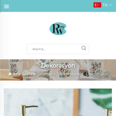
TR
Dekorasyon
Ana Sayfa
>
Ürünler
>
Dekorasyon
>
Dekorasyon