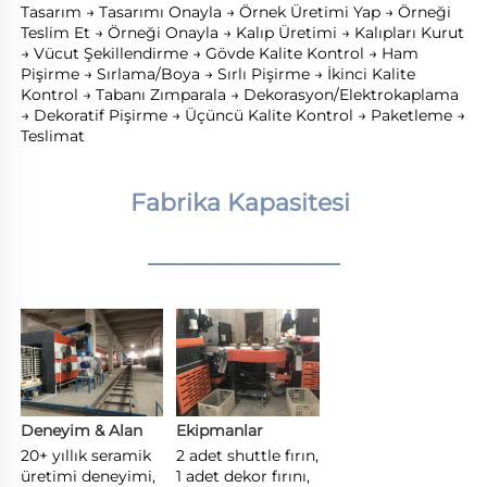
Tasarım → Tasarımı Onayla → Örnek Üretimi Yap → Örneği 
Teslim Et → Örneği Onayla → Kalıp Üretimi → Kalıpları Kurut 
→ Vücut Şekillendirme → Gövde Kalite Kontrol → Ham 
Pişirme → Sırlama/Boya → Sırlı Pişirme → İkinci Kalite 
Kontrol → Tabanı Zımparala → Dekorasyon/Elektrokaplama 
→ Dekoratif Pişirme → Üçüncü Kalite Kontrol → Paketleme → 
Teslimat 
Fabrika Kapasitesi 
________________
Deneyim & Alan 
Ekipmanlar 
20+ yıllık seramik 
2 adet shuttle fırın, 
üretimi deneyimi, 
1 adet dekor fırını, 