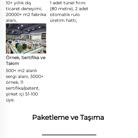
10+ yıllık dış 
1 adet tünel fırını 
ticaret deneyimi, 
(80 metre), 2 adet 
20000+ m2 fabrika 
otomatik rulo 
alanı, 
üretim hattı, 
Örnek, Sertifika ve 
Takım 
500+ m2 alanlı 
sergi alanı, 3000+ 
örnek, 11 
sertifika/patent, 
şirket içi 51-100 
üye. 
Paketleme ve Taşıma 
________________