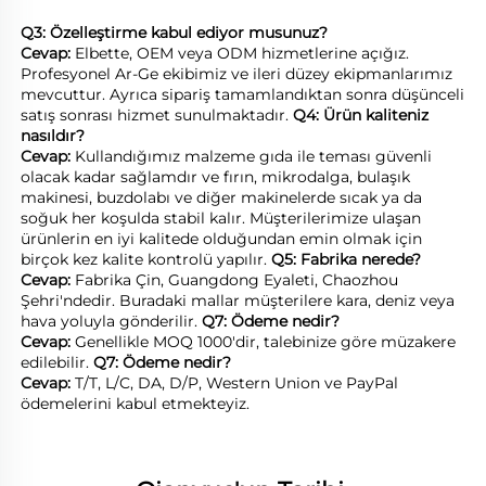
Q3: Özelleştirme kabul ediyor musunuz? 
Cevap: 
Elbette, OEM veya ODM hizmetlerine açığız. 
Profesyonel Ar-Ge ekibimiz ve ileri düzey ekipmanlarımız 
mevcuttur. Ayrıca sipariş tamamlandıktan sonra düşünceli 
satış sonrası hizmet sunulmaktadır. 
Q4: Ürün kaliteniz 
nasıldır? 
Cevap: 
Kullandığımız malzeme gıda ile teması güvenli 
olacak kadar sağlamdır ve fırın, mikrodalga, bulaşık 
makinesi, buzdolabı ve diğer makinelerde sıcak ya da 
soğuk her koşulda stabil kalır. Müşterilerimize ulaşan 
ürünlerin en iyi kalitede olduğundan emin olmak için 
birçok kez kalite kontrolü yapılır. 
Q5: Fabrika nerede? 
Cevap: 
Fabrika Çin, Guangdong Eyaleti, Chaozhou 
Şehri'ndedir. Buradaki mallar müşterilere kara, deniz veya 
hava yoluyla gönderilir. 
Q7: Ödeme nedir? 
Cevap: 
Genellikle MOQ 1000'dir, talebinize göre müzakere 
edilebilir. 
Q7: Ödeme nedir? 
Cevap: 
T/T, L/C, DA, D/P, Western Union ve PayPal 
ödemelerini kabul etmekteyiz. 