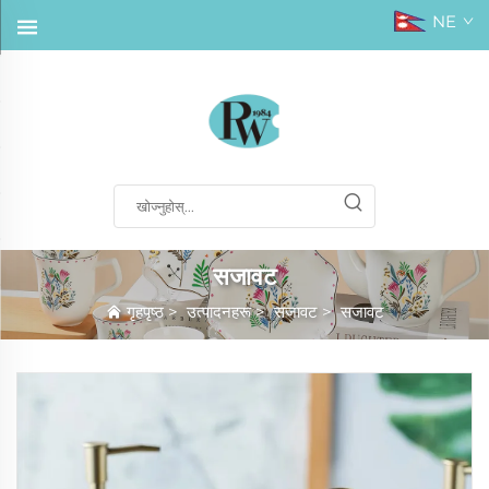
NE
सजावट
गृहपृष्ठ
>
उत्पादनहरू
>
सजावट
>
सजावट