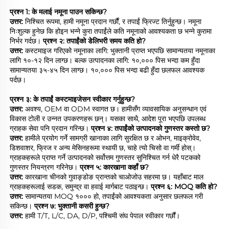
प्रश्न 1: के मलाई नमूना पाउन सकिन्छ? 
उत्तर: 
निश्चित रूपमा, हामी नमूना प्रदान गर्छौं, र तपाईं फ्रिज्ट तिर्नुहुन्छ। नमूना 
निःशुल्क हुनेछ कि होइन भन्ने कुरा तपाईंले कति नमूनाको आवश्यकता छ भन्ने कुरामा 
निर्भर गर्दछ। 
प्रश्न २: तपाईंको डेलिभरी समय कति हो? 
उत्तर: 
कस्टमाइज गरिएको नमूनाका लागि: भुक्तानी प्राप्त भएपछि सामान्यतया नमूनाका 
लागि १०-१२ दिन लाग्छ। बल्क उत्पादनका लागि: १०,००० पिस भन्दा कम हुँदा 
सामान्यतया ३५-४५ दिन लाग्छ। १०,००० पिस भन्दा बढी हुँदा छलफल आवश्यक 
पर्दछ। 
प्रश्न ३: के तपाईं कस्टमाइजेसन स्वीकार गर्नुहुन्छ? 
उत्तर: 
अवश्य, OEM वा ODM स्वागत छ। हामीसँग व्यावसायिक अनुसन्धान एवं 
विकास टोली र उन्नत उपकरणहरू छन्। यसका साथै, आदेश पूरा भएपछि उपलब्ध 
ग्राहक सेवा पनि प्रदान गरिन्छ। 
प्रश्न ४: तपाईंको उत्पादनको गुणस्तर कस्तो छ? 
उत्तर: 
हामीले प्रयोग गर्ने सामग्री खानाका लागि सुरक्षित छ र ओभन, माइक्रोवेव, 
डिशवाशर, फ्रिज र अन्य मेसिनहरूमा स्थायी छ, चाहे त्यो चिसो वा गर्मी होस्। 
ग्राहकहरूले प्राप्त गर्ने उत्पादनको सर्वोत्तम गुणस्तर सुनिश्चित गर्न धेरै पटकको 
गुणस्तर नियन्त्रण गरिनेछ। 
प्रश्न ५: कारखाना कहाँ छ? 
उत्तर: 
कारखाना चीनको गुवाङ्डोङ प्रान्तको चाओजोउ सहरमा छ। यहाँबाट माल 
ग्राहकहरूलाई सडक, समुन्द्र वा हवाई मार्गबाट पठाइन्छ। 
प्रश्न ६: MOQ कति हो? 
उत्तर: 
सामान्यतया MOQ १००० हो, तपाईंको आवश्यकता अनुसार छलफल गरी 
सकिन्छ। 
प्रश्न ७: भुक्तानी कसरी हुन्छ? 
उत्तर: 
हामी T/T, L/C, DA, D/P, पश्चिमी संघ पेपाल स्वीकार गर्छौं। 