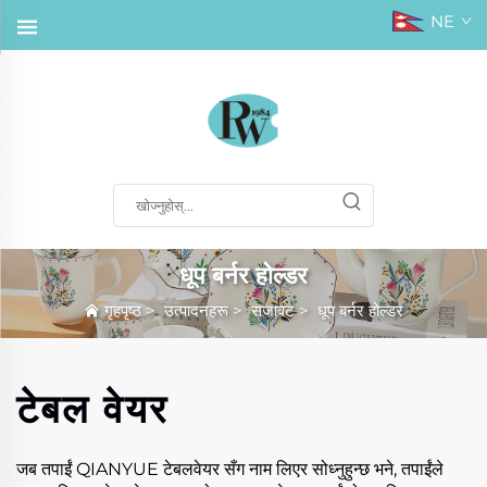
NE
धूप बर्नर होल्डर
गृहपृष्ठ
>
उत्पादनहरू
>
सजावट
>
धूप बर्नर होल्डर
टेबल वेयर
जब तपाईं QIANYUE टेबलवेयर सँग नाम लिएर सोध्नुहुन्छ भने, तपाईंले