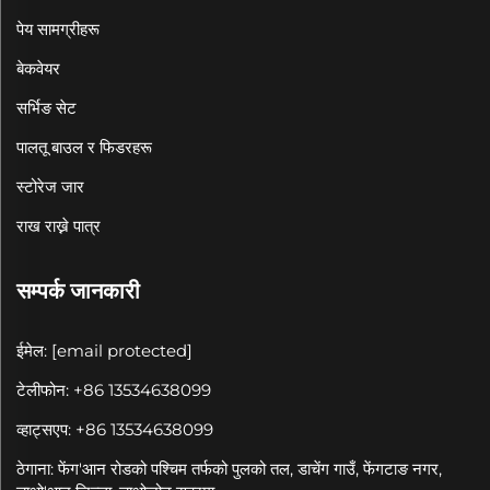
पेय सामग्रीहरू
बेकवेयर
सर्भिङ सेट
पालतू बाउल र फिडरहरू
स्टोरेज जार
राख राख्ने पात्र
सम्पर्क जानकारी
ईमेल:
[email protected]
टेलीफोन: +86 13534638099
व्हाट्सएप: +86 13534638099
ठेगाना: फेंग'आन रोडको पश्चिम तर्फको पुलको तल, डाचेंग गाउँ, फेंगटाङ नगर,