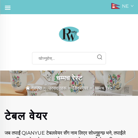
NE
चम्मच रेस्ट
गृहपृष्ठ
>
उत्पादनहरू
>
डिनरवेयर
>
चम्मच रेस्ट
टेबल वेयर
जब तपाईं QIANYUE टेबलवेयर सँग नाम लिएर सोध्नुहुन्छ भने, तपाईंले