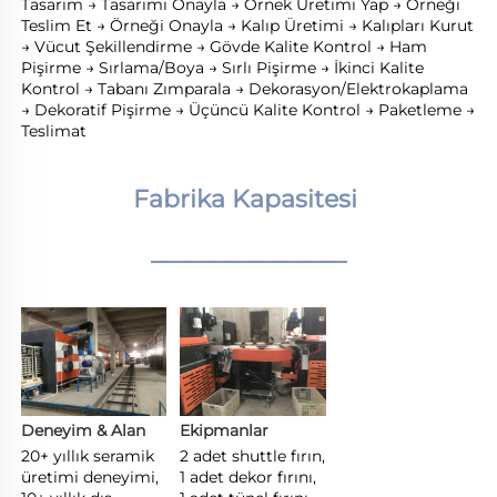
Tasarım → Tasarımı Onayla → Örnek Üretimi Yap → Örneği 
Teslim Et → Örneği Onayla → Kalıp Üretimi → Kalıpları Kurut 
→ Vücut Şekillendirme → Gövde Kalite Kontrol → Ham 
Pişirme → Sırlama/Boya → Sırlı Pişirme → İkinci Kalite 
Kontrol → Tabanı Zımparala → Dekorasyon/Elektrokaplama 
→ Dekoratif Pişirme → Üçüncü Kalite Kontrol → Paketleme → 
Teslimat 
Fabrika Kapasitesi 
________________
Deneyim & Alan 
Ekipmanlar 
20+ yıllık seramik 
2 adet shuttle fırın, 
üretimi deneyimi, 
1 adet dekor fırını, 