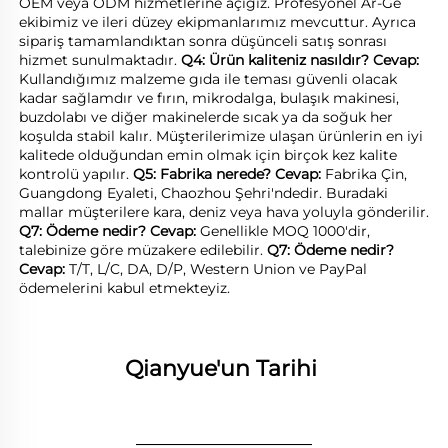
OEM veya ODM hizmetlerine açığız. Profesyonel Ar-Ge 
ekibimiz ve ileri düzey ekipmanlarımız mevcuttur. Ayrıca 
sipariş tamamlandıktan sonra düşünceli satış sonrası 
hizmet sunulmaktadır. 
Q4: Ürün kaliteniz nasıldır? 
Cevap: 
Kullandığımız malzeme gıda ile teması güvenli olacak 
kadar sağlamdır ve fırın, mikrodalga, bulaşık makinesi, 
buzdolabı ve diğer makinelerde sıcak ya da soğuk her 
koşulda stabil kalır. Müşterilerimize ulaşan ürünlerin en iyi 
kalitede olduğundan emin olmak için birçok kez kalite 
kontrolü yapılır. 
Q5: Fabrika nerede? 
Cevap: 
Fabrika Çin, 
Guangdong Eyaleti, Chaozhou Şehri'ndedir. Buradaki 
mallar müşterilere kara, deniz veya hava yoluyla gönderilir. 
Q7: Ödeme nedir? 
Cevap: 
Genellikle MOQ 1000'dir, 
talebinize göre müzakere edilebilir. 
Q7: Ödeme nedir? 
Cevap: 
T/T, L/C, DA, D/P, Western Union ve PayPal 
ödemelerini kabul etmekteyiz. 
Qianyue'un Tarihi 
________________