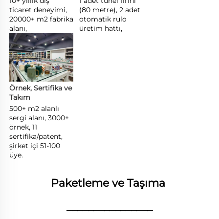
10+ yıllık dış 
1 adet tünel fırını 
ticaret deneyimi, 
(80 metre), 2 adet 
20000+ m2 fabrika 
otomatik rulo 
alanı, 
üretim hattı, 
Örnek, Sertifika ve 
Takım 
500+ m2 alanlı 
sergi alanı, 3000+ 
örnek, 11 
sertifika/patent, 
şirket içi 51-100 
üye. 
Paketleme ve Taşıma 
________________