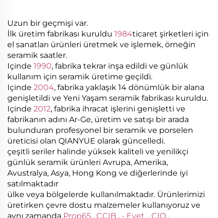
Uzun bir geçmişi var.
İlk üretim fabrikası kuruldu
1984
ticaret şirketleri için
el sanatları ürünleri üretmek ve işlemek, örneğin
seramik saatler.
Içinde
1990
, fabrika tekrar inşa edildi ve günlük
kullanım için seramik üretime geçildi.
Içinde
2004
, fabrika yaklaşık 14 dönümlük bir alana
genişletildi ve Yeni Yaşam seramik fabrikası kuruldu.
Içinde
2012
, fabrika ihracat işlerini genişletti ve
fabrikanın adını Ar-Ge, üretim ve satışı bir arada
bulunduran profesyonel bir seramik ve porselen
üreticisi olan QIANYUE olarak güncelledi.
çeşitli seriler halinde yüksek kaliteli ve yenilikçi
günlük seramik ürünleri Avrupa, Amerika,
Avustralya, Asya, Hong Kong ve diğerlerinde iyi
satılmaktadır
ülke veya bölgelerde kullanılmaktadır. Ürünlerimizi
üretirken çevre dostu malzemeler kullanıyoruz ve
aynı zamanda
Prop65
,
CCIB
,
- Evet.
,
CIO
.