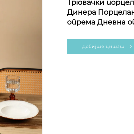
Трговачки порце
Динера Порцелан
опрема Дневна 
Добијте цитат