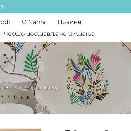
d]
vodi
O Nama
Новине
Често постављане питања
 вечеру
>
Убор за вечеру