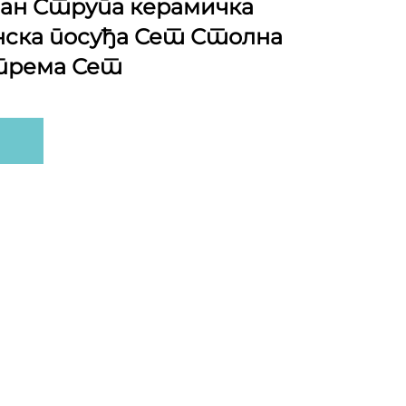
лан Струпа керамичка
ска посуђа Сет Столна
опрема Сет