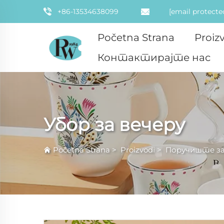
+86-13534638099
[email protecte
Početna Strana
Proiz
Контактирајте нас
Убор за вечеру
Početna Strana
>
Proizvodi
>
Поручиште за