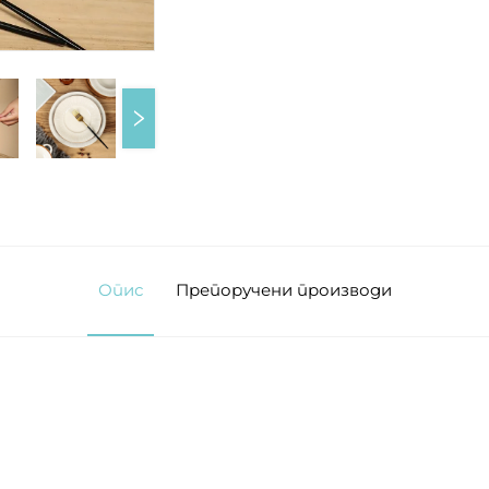
Опис
Препоручени производи