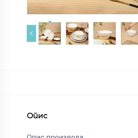
Опис
Опис производа