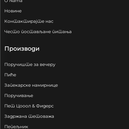
O Nama
Новине
Контактирајте нас
Често постављане питања
Производи
Поручиште за вечеру
Пиће
Запекарске намирнице
Поручивање
Пет Цооол & Фидерс
Задржана тетоважа
Пепељник