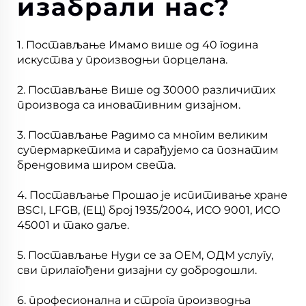
изабрали нас?
1. Постављање Имамо више од 40 година
искуства у производњи порцелана.
2. Постављање Више од 30000 различитих
производа са иновативним дизајном.
3. Постављање Радимо са многим великим
супермаркетима и сарађујемо са познатим
брендовима широм света.
4. Постављање Прошао је испитивање хране
BSCI, LFGB, (ЕЦ) број 1935/2004, ИСО 9001, ИСО
45001 и тако даље.
5. Постављање Нуди се за ОЕМ, ОДМ услугу,
сви прилагођени дизајни су добродошли.
6. професионална и строга производња