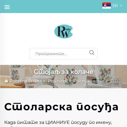
SR
Стојаљ за колаче
Početna Strana
>
Proizvodi
>
Послужавање
>
Стојаљ за колаче
Столарска посуђа
Када питате за ЦИАНИУЕ посуду по имену,