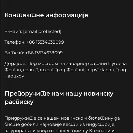
Контактне информације
Е-маил:
[email protected]
Телефон: +86 13534638099
Ватсап: +86 13534638099
Додајте: Под мостом на западној страни Путева
Фенган, село Дацхенг, град Фенганг, округ Чаоан, град
Чаоцхоу
Препоручите нам нашу новинску
расписку
Придружите се нашем новинском бюлетину да
бисте добили најновије вести из индустрије,
ажурирања и увид из нашег тима у Компанији.