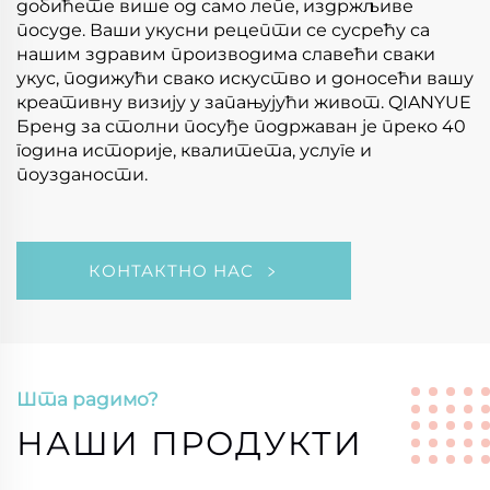
добићете више од само лепе, издржљиве
посуде. Ваши укусни рецепти се сусрећу са
нашим здравим производима славећи сваки
укус, подижући свако искуство и доносећи вашу
креативну визију у запањујући живот. QIANYUE
Бренд за столни посуђе подржаван је преко 40
година историје, квалитета, услуге и
поузданости.
КОНТАКТНО НАС
Шта радимо?
НАШИ ПРОДУКТИ