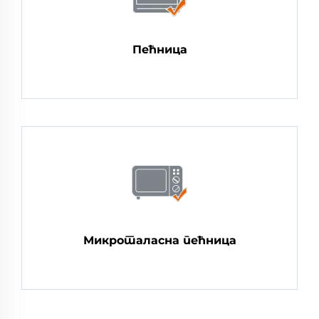
Пећница
Микроталасна пећница