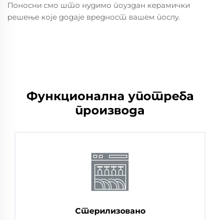
Поносни смо што нудимо поуздан керамички
решење које додаје вредност вашем послу.
Функционална употреба
производа
Стерилизовано