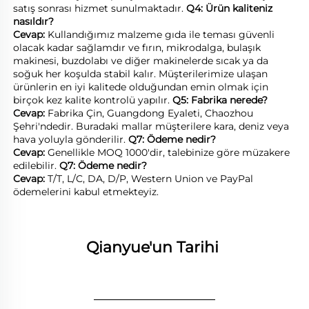
satış sonrası hizmet sunulmaktadır. 
Q4: Ürün kaliteniz 
nasıldır? 
Cevap: 
Kullandığımız malzeme gıda ile teması güvenli 
olacak kadar sağlamdır ve fırın, mikrodalga, bulaşık 
makinesi, buzdolabı ve diğer makinelerde sıcak ya da 
soğuk her koşulda stabil kalır. Müşterilerimize ulaşan 
ürünlerin en iyi kalitede olduğundan emin olmak için 
birçok kez kalite kontrolü yapılır. 
Q5: Fabrika nerede? 
Cevap: 
Fabrika Çin, Guangdong Eyaleti, Chaozhou 
Şehri'ndedir. Buradaki mallar müşterilere kara, deniz veya 
hava yoluyla gönderilir. 
Q7: Ödeme nedir? 
Cevap: 
Genellikle MOQ 1000'dir, talebinize göre müzakere 
edilebilir. 
Q7: Ödeme nedir? 
Cevap: 
T/T, L/C, DA, D/P, Western Union ve PayPal 
ödemelerini kabul etmekteyiz. 
Qianyue'un Tarihi 
________________