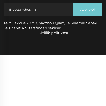
Abone Ol
Telif Hakkı © 2025 Chaozhou Qianyue Seramik Sanayi
ve Ticaret A.Ş. tarafından saklıdır.
Gizlilik politikası