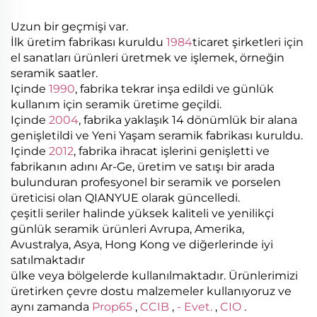
Uzun bir geçmişi var.
İlk üretim fabrikası kuruldu
1984
ticaret şirketleri için
el sanatları ürünleri üretmek ve işlemek, örneğin
seramik saatler.
Içinde
1990
, fabrika tekrar inşa edildi ve günlük
kullanım için seramik üretime geçildi.
Içinde
2004
, fabrika yaklaşık 14 dönümlük bir alana
genişletildi ve Yeni Yaşam seramik fabrikası kuruldu.
Içinde
2012
, fabrika ihracat işlerini genişletti ve
fabrikanın adını Ar-Ge, üretim ve satışı bir arada
bulunduran profesyonel bir seramik ve porselen
üreticisi olan QIANYUE olarak güncelledi.
çeşitli seriler halinde yüksek kaliteli ve yenilikçi
günlük seramik ürünleri Avrupa, Amerika,
Avustralya, Asya, Hong Kong ve diğerlerinde iyi
satılmaktadır
ülke veya bölgelerde kullanılmaktadır. Ürünlerimizi
üretirken çevre dostu malzemeler kullanıyoruz ve
aynı zamanda
Prop65
,
CCIB
,
- Evet.
,
CIO
.