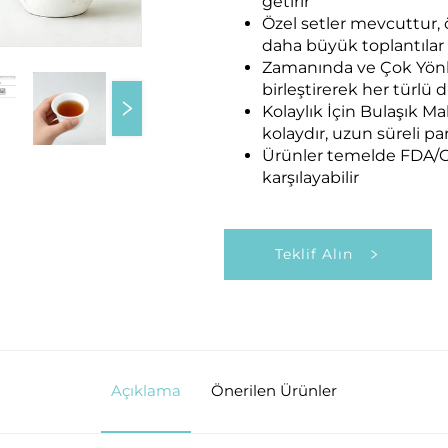
getirir
Özel setler mevcuttur, 
daha büyük toplantılar
Zamanında ve Çok Yönlü 
birleştirerek her türlü
Kolaylık İçin Bulaşık 
kolaydır, uzun süreli par
Ürünler temelde FDA/CE
karşılayabilir
Teklif Alın
Açıklama
Önerilen Ürünler