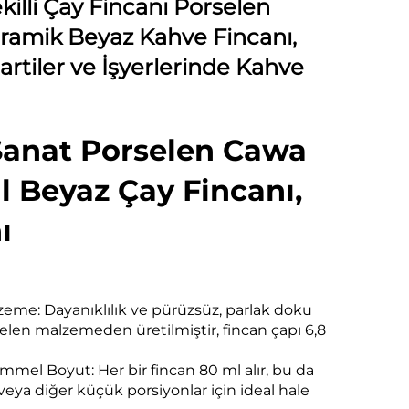
killi Çay Fincanı Porselen
ramik Beyaz Kahve Fincanı,
 Partiler ve İşyerlerinde Kahve
Sanat Porselen Cawa
l Beyaz Çay Fincanı,
ı
me: Dayanıklılık ve pürüzsüz, parlak doku
rselen malzemeden üretilmiştir, fincan çapı 6,8
mel Boyut: Her bir fincan 80 ml alır, bu da
veya diğer küçük porsiyonlar için ideal hale