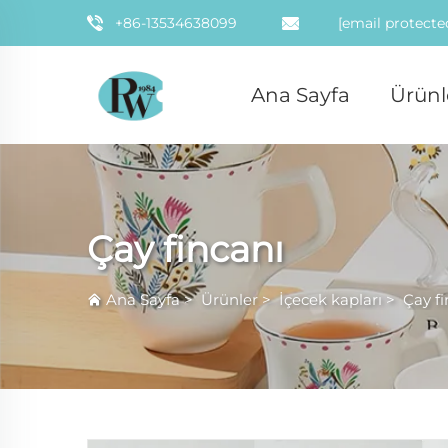
+86-13534638099
[email protecte
Ana Sayfa
Ürünl
Çay fincanı
Ana Sayfa
>
Ürünler
>
İçecek kapları
>
Çay fi