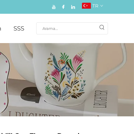
TR
n
SSS