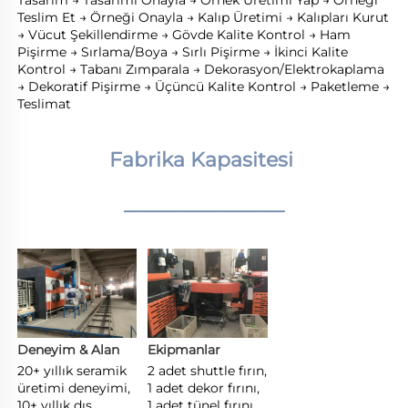
Teslim Et → Örneği Onayla → Kalıp Üretimi → Kalıpları Kurut 
→ Vücut Şekillendirme → Gövde Kalite Kontrol → Ham 
Pişirme → Sırlama/Boya → Sırlı Pişirme → İkinci Kalite 
Kontrol → Tabanı Zımparala → Dekorasyon/Elektrokaplama 
→ Dekoratif Pişirme → Üçüncü Kalite Kontrol → Paketleme → 
Teslimat 
Fabrika Kapasitesi 
________________
Deneyim & Alan 
Ekipmanlar 
20+ yıllık seramik 
2 adet shuttle fırın, 
üretimi deneyimi, 
1 adet dekor fırını, 
10+ yıllık dış 
1 adet tünel fırını 