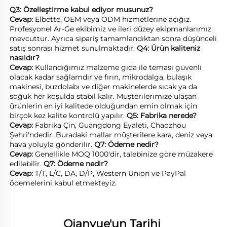
Q3: Özelleştirme kabul ediyor musunuz? 
Cevap: 
Elbette, OEM veya ODM hizmetlerine açığız. 
Profesyonel Ar-Ge ekibimiz ve ileri düzey ekipmanlarımız 
mevcuttur. Ayrıca sipariş tamamlandıktan sonra düşünceli 
satış sonrası hizmet sunulmaktadır. 
Q4: Ürün kaliteniz 
nasıldır? 
Cevap: 
Kullandığımız malzeme gıda ile teması güvenli 
olacak kadar sağlamdır ve fırın, mikrodalga, bulaşık 
makinesi, buzdolabı ve diğer makinelerde sıcak ya da 
soğuk her koşulda stabil kalır. Müşterilerimize ulaşan 
ürünlerin en iyi kalitede olduğundan emin olmak için 
birçok kez kalite kontrolü yapılır. 
Q5: Fabrika nerede? 
Cevap: 
Fabrika Çin, Guangdong Eyaleti, Chaozhou 
Şehri'ndedir. Buradaki mallar müşterilere kara, deniz veya 
hava yoluyla gönderilir. 
Q7: Ödeme nedir? 
Cevap: 
Genellikle MOQ 1000'dir, talebinize göre müzakere 
edilebilir. 
Q7: Ödeme nedir? 
Cevap: 
T/T, L/C, DA, D/P, Western Union ve PayPal 
ödemelerini kabul etmekteyiz. 
Qianyue'un Tarihi 