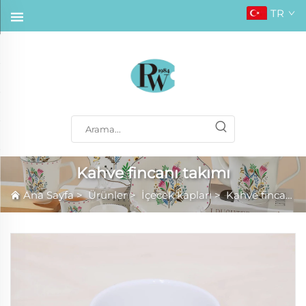
TR
Kahve fincanı takımı
Ana Sayfa
>
Ürünler
>
İçecek kapları
>
Kahve fincanı takımı