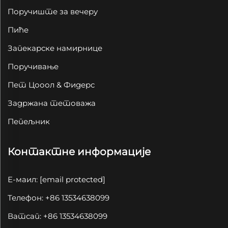
Поручиште за вечеру
Пиће
Запекарске намирнице
Поручивање
Пет Цооол & Фидерс
Задржана тетоважа
Пепељник
Контактне информације
Е-маил:
[email protected]
Телефон: +86 13534638099
Ватсап: +86 13534638099