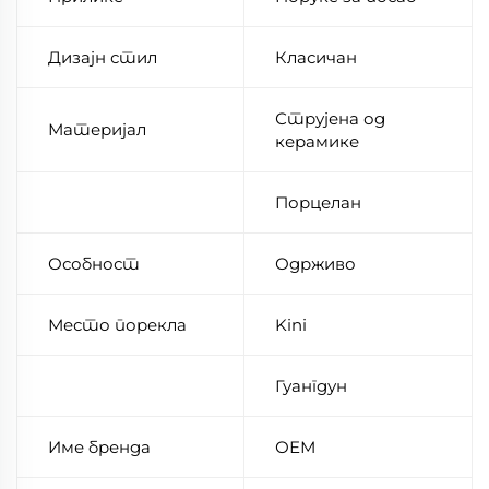
Дизајн стил
Класичан
Струјена од
Материјал
керамике
Порцелан
Особност
Одрживо
Место порекла
Kini
Гуангдун
Име бренда
ОЕМ