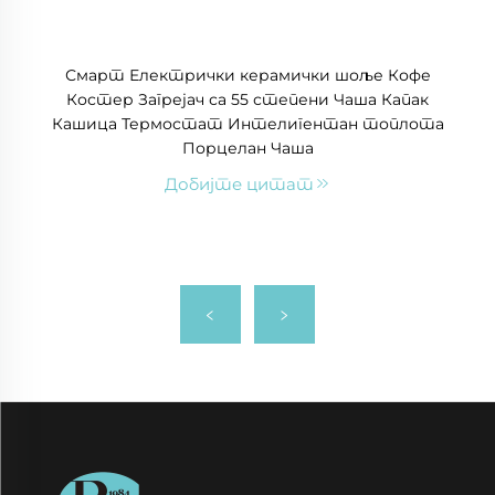
Смарт Електрички керамички шоље Кофе
Костер Загрејач са 55 степени Чаша Капак
Кашица Термостат Интелигентан топлота
Порцелан Чаша
Добијте цитат