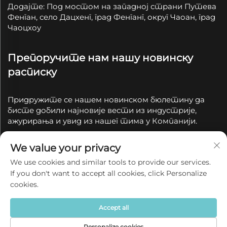
Додајте: Под мостом на западној страни Путева
Фенган, село Дацхенг, град Фенганг, округ Чаоан, град
Чаоцхоу
Препоручите нам нашу новинску
расписку
Придружите се нашем новинском бюлетину да
бисте добили најновије вести из индустрије,
ажурирања и увид из нашег тима у Компанији.
We value your privacy
Подпишите се
We use cookies and similar tools to provide our services.
If you don't want to accept all cookies, click Personalize
Ауторско право © 2025 од стране Чаоцоу Цианјуе
cookies.
Церамицс Цо, Лтд.
Политике приватности
Accept all
Personalize cookies