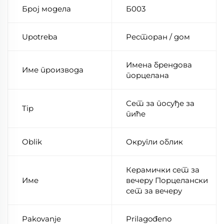
Број модела
Б003
Upotreba
Ресторан / дом
Имена брендова
Име производа
порцелана
Сет за посуђе за
Tip
пиће
Oblik
Округли облик
Керамички сет за
Име
вечеру Порцелански
сет за вечеру
Pakovanje
Prilagođeno