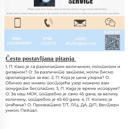
Često postavljana pitanja 
1, П: Како је са различитим величином, логотипом и 
дизајном? О: За различите захтеве, могли бисмо 
прилагодити за вас. 2, П: Која је цена узорка? О: 
Обично ако имамо постојећи узор можемо вам 
понудити бесплатно. 3, П: Када је време испоруке? 
О: За наш МОК, потребно је само 45 дана; за велику 
количину, потребно је 45-60 дана. 4, П: Колико је 
плаћање? О: Прихватамо Т/Т, Л/Ц, ДА, Д/П, Вестерн 
унион, Пейпал. 