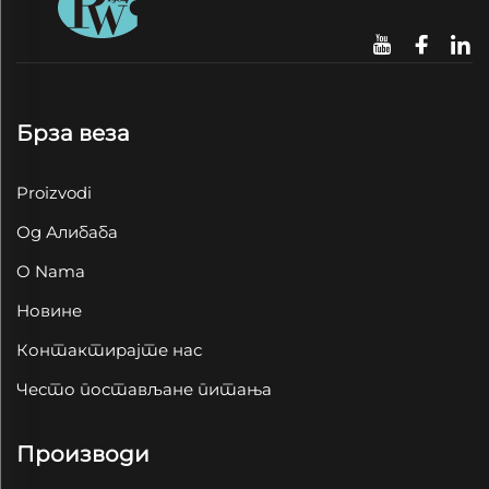
Брза веза
Proizvodi
Од Алибаба
O Nama
Новине
Контактирајте нас
Често постављане питања
Производи