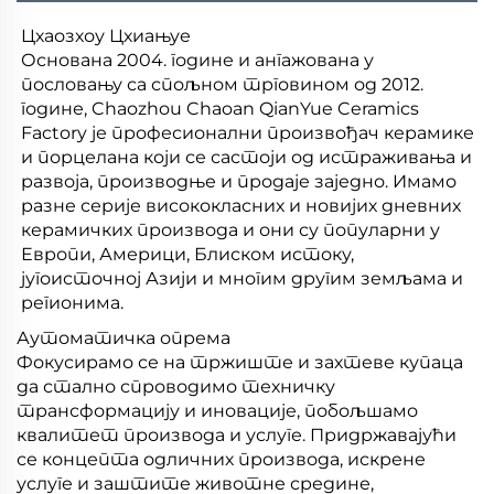
Цхаозхоу Цхиањуе
Основана 2004. године и ангажована у
пословању са спољном трговином од 2012.
године, Chaozhou Chaoan QianYue Ceramics
Factory је професионални произвођач керамике
и порцелана који се састоји од истраживања и
развоја, производње и продаје заједно. Имамо
разне серије висококласних и новијих дневних
керамичких производа и они су популарни у
Европи, Америци, Блиском истоку,
југоисточној Азији и многим другим земљама и
регионима.
Аутоматичка опрема
Фокусирамо се на тржиште и захтеве купаца
да стално спроводимо техничку
трансформацију и иновације, побољшамо
квалитет производа и услуге. Придржавајући
се концепта одличних производа, искрене
услуге и заштите животне средине,