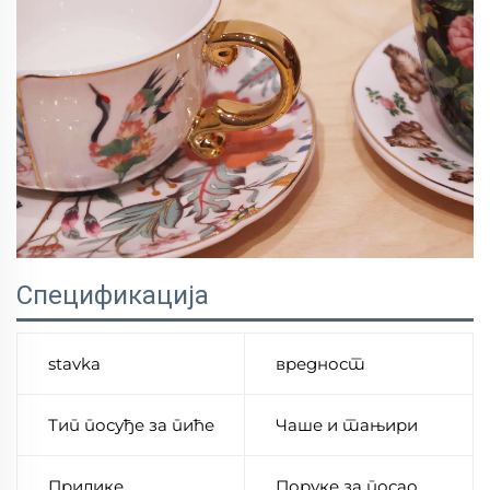
Спецификација
stavka
вредност
Тип посуђе за пиће
Чаше и тањири
Прилике
Поруке за посао