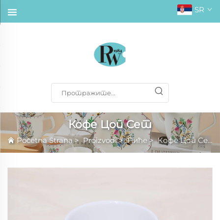
SR
Кофе Цоп Сет
Početna Strana
>
Proizvodi
>
Пиће
>
Кофе Цоп Сет