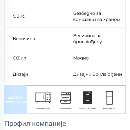
Безбедно за
Опис
контакт са храном
Величина за
Величина
прилагођену
Стил
Модно
Дизајн
Дизајни прилагођени
Профил компаније