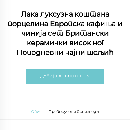
Лака луксузна коштана
порцелина Европска кафиња и
чинија сет Британски
керамички висок ног
Поподневни чајни шољић
Добијте цитат
Опис
Препоручени производи