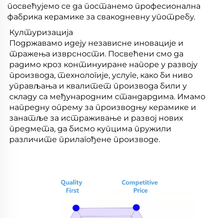
посвећујемо се да постанемо професионална
фабрика керамике за свакодневну употребу.
Културизација
Подржавамо идеју независне иновације и
тражења изврсности. Посвећени смо да
радимо кроз континуиране напоре у развоју
производа, технологије, услуге, како би ниво
управљања и квалитет производа били у
складу са међународним стандардима. Имамо
напредну опрему за производњу керамике и
занатље за истраживање и развој нових
предмета, да бисмо купцима пружили
различите прилагођене производе.