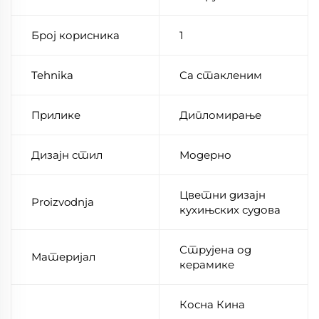
Број корисника
1
Tehnika
Са стакленим
Прилике
Дипломирање
Дизајн стил
Модерно
Цветни дизајн
Proizvodnja
кухињских судова
Струјена од
Материјал
керамике
Косна Кина