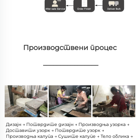
Производствени процес 
________________
Дизајн → Потврдите дизајн → Производња узорка → 
Доставити узорк → Потврдите узорк → 
Производња калупа → Сушите калупе → Тело облика → 