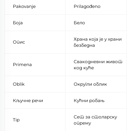
Pakovanje
Prilagođeno
Боја
Бело
Храна која је у храни
Опис
безбедна
Свакодневни живот
Primena
код куће
Oblik
Округли облик
Кључне речи
Кућни робањ
Сет за столарску
Tip
опрему