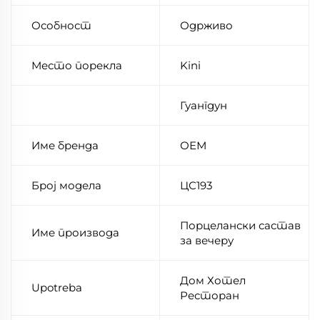
Особност
Одрживо
Место порекла
Kini
Гуангдун
Име бренда
ОЕМ
Број модела
ЦС193
Порцелански састав
Име производа
за вечеру
Дом Хотел
Upotreba
Ресторан