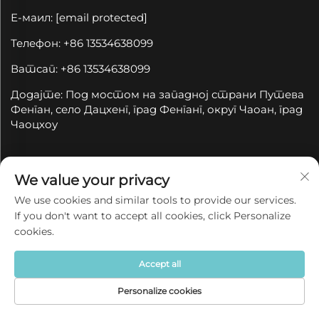
Е-маил:
[email protected]
Телефон: +86 13534638099
Ватсап: +86 13534638099
Додајте: Под мостом на западној страни Путева
Фенган, село Дацхенг, град Фенганг, округ Чаоан, град
Чаоцхоу
Препоручите нам нашу новинску
We value your privacy
расписку
We use cookies and similar tools to provide our services.
If you don't want to accept all cookies, click Personalize
Придружите се нашем новинском бюлетину да
cookies.
бисте добили најновије вести из индустрије,
ажурирања и увид из нашег тима у Компанији.
Accept all
Personalize cookies
Подпишите се
Početna
Производ
Oko
Контакт