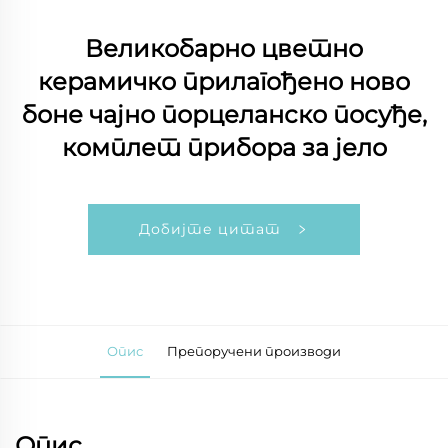
Великобарно цветно
керамичко прилагођено ново
боне чајно порцеланско посуђе,
комплет прибора за јело
Добијте цитат
Опис
Препоручени производи
Опис