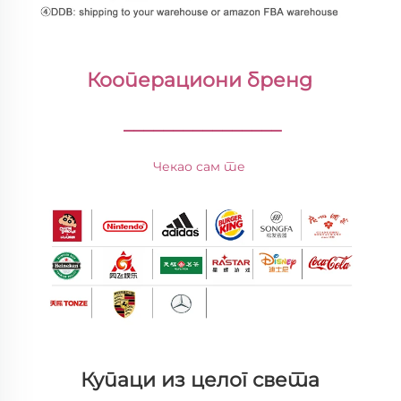
Кооперациони бренд 
________________
Чекао сам те 
Купаци из целог света 