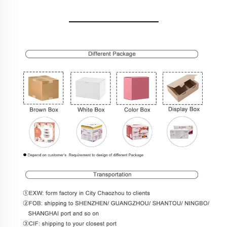
________________