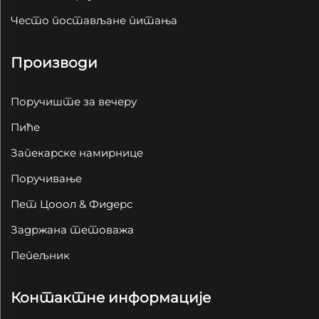
Често постављане питања
Производи
Поручиште за вечеру
Пиће
Запекарске намирнице
Поручивање
Пет Цооол & Фидерс
Задржана тетоважа
Пепељник
Контактне информације