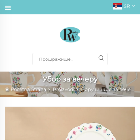
SR
Убор за вечеру
Početna Strana
>
Proizvodi
>
Поручиште за вечеру