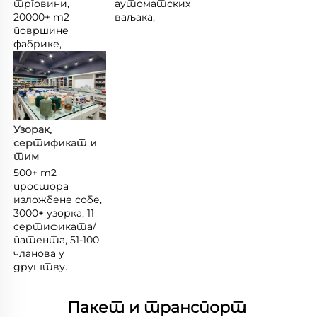
трговини, 
аутоматских 
20000+ m2 
ваљака, 
површине 
фабрике, 
Узорак, 
сертификат и 
тим 
500+ m2 
простора 
изложбене собе, 
3000+ узорка, 11 
сертификата/
патента, 51-100 
чланова у 
друштву. 
Пакет и транспорт 