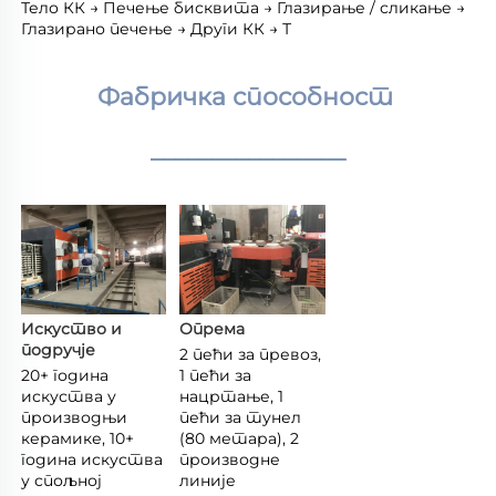
Тело КК → Печење бисквита → Глазирање / сликање → 
Глазирано печење → Други КК → Т 
Фабричка способност 
________________
Искуство и 
Опрема 
подручје 
2 пећи за превоз, 
20+ година 
1 пећи за 
искуства у 
нацртање, 1 
производњи 
пећи за тунел 
керамике, 10+ 
(80 метара), 2 
година искуства 
производне 
у спољној 
линије 