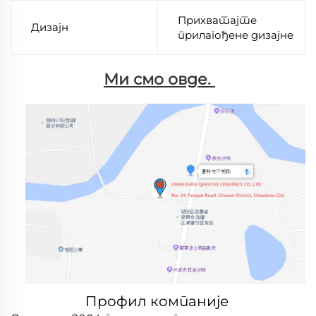
Прихватајте
Дизајн
прилагођене дизајне
Ми смо овде. 
Профил компаније