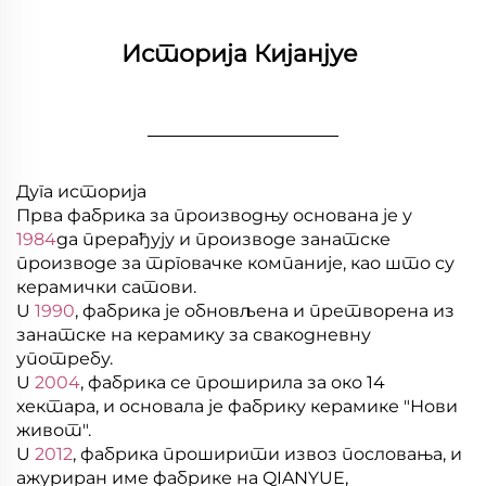
Историја Кијанјуе 
________________
Дуга историја
Прва фабрика за производњу основана је у
1984
да прерађују и производе занатске
производе за трговачке компаније, као што су
керамички сатови.
U
1990
, фабрика је обновљена и претворена из
занатске на керамику за свакодневну
употребу.
U
2004
, фабрика се проширила за око 14
хектара, и основала је фабрику керамике "Нови
живот".
U
2012
, фабрика проширити извоз пословања, и
ажуриран име фабрике на QIANYUE,