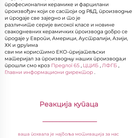
професионални керамике и фарцилани
произвођач који се састоји од Р&Д, производње
и продаје све заједно и то је
различите серије високог класе и новине
свакодневних керамичких производа добро се
продаје у Европи, Америци, Аустралији, Азији,
ХК и другима
сви ми користимо ЕКО-пријатељски
материјал за производњу наших производа,и
прошли смо кроз
Предлог 65
,
ЦЦИБ
,
ЛФГБ
,
Главни информациони директор
.
Реакција купаца 
________________
ваша похвала је најбоља мотивација за нас 