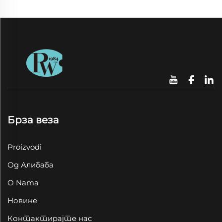
Брза веза
Proizvodi
Од Алибаба
O Nama
Новине
Контактирајте нас