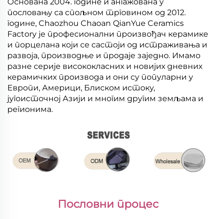
Основана 2004. године и ангажована у
пословању са спољном трговином од 2012.
године, Chaozhou Chaoan QianYue Ceramics
Factory је професионални произвођач керамике
и порцелана који се састоји од истраживања и
развоја, производње и продаје заједно. Имамо
разне серије висококласних и новијих дневних
керамичких производа и они су популарни у
Европи, Америци, Блиском истоку,
југоисточној Азији и многим другим земљама и
регионима.
Пословни процес 