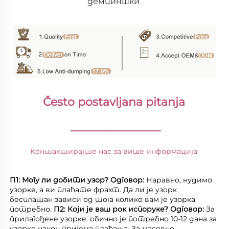
демпиншки 
Često postavljana pitanja 
________________
Контактирајте нас за више информација 
П1: Могу ли добити узор? 
Одговор: 
Наравно, нудимо 
узорке, а ви плаћате фрахт. Да ли је узорк 
бесплатан зависи од тога колико вам је узорка 
потребно. 
П2: Који је ваш рок испоруке? 
Одговор: 
За 
прилагођене узорке: обично је потребно 10-12 дана за 
узорке након пријема плаћања. За масовно 