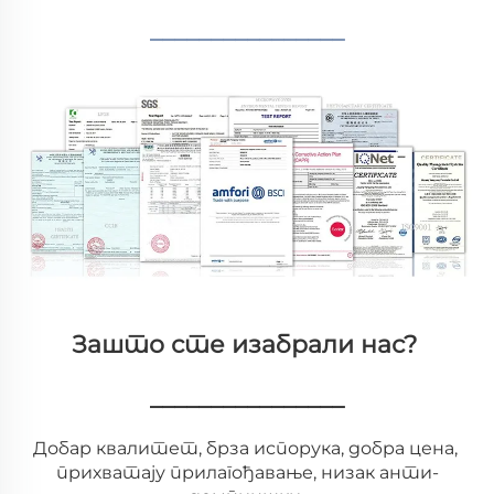
________________
Зашто сте изабрали нас? 
________________
Добар квалитет, брза испорука, добра цена, 
прихватају прилагођавање, низак анти-