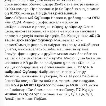
производње: обично траје 35-45 дана ако је мање од 
10.000 комада. Преговарање је потребно ако је више 
од 10.000 комада. 
П3: Да ли прихватате 
прилагођавање? 
Одговор: 
Наравно, добродошли ОЕМ 
или ОДМ. Имамо професионални тим за 
истраживање и развој и напредну опрему. Осим 
тога, након завршетка нарачања нуди се пажљива 
сервисна услуга након продаје. 
П4: Како је квалитет 
вашег производа? 
Одговор: 
Материјал који 
користимо је довољно сигуран за храну и стабилан 
у пећи, микроталасној пећи, машини за прање 
посуђа, фрижидеру и другим машинама, без обзира 
на то да ли је хладно или вруће. Много пута ће бити 
извршена КВ да би се осигурало да оно што наши 
купци добијају има најбољи квалитет. 
П5: Где је 
фабрика? 
Одговор: 
Фабрика се налази у граду 
Чаоцхоу, провинција Гуандунг, Кина. И роба ће бити 
послата клијентима копном, морем или ваздухом. 
П6: Који је МОК? 
Одговор: 
Обично је МОК 1000, може 
се преговарати према вашем захтеву. 
П7: Која је 
исплата? 
Одговор: 
Прихватамо Т/Т, Л/Ц, ДА, Д/П, 
Вестерн Унион Пејпал. 