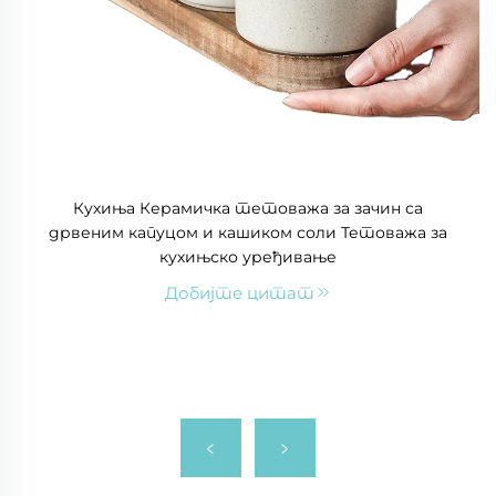
Кухиња Керамичка тетоважа за зачин са
дрвеним капуцом и кашиком соли Тетоважа за
кухињско уређивање
Добијте цитат