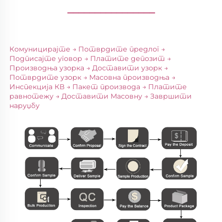
________________
Комуницирајте → Потврдите предлог → 
Подписајте уговор → Платите депозит → 
Производња узорка → Доставити узорк → 
Потврдите узорк → Масовна производња → 
Инспекција КВ → Пакет производа → Платите 
равнотежу → Доставити Масовну → Завршити 
наруџбу 