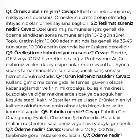
Q1: Örnek alabilir miyim? 
Cevap: 
Elbette örnek sunuyoruz, 
nakliyeyi siz ödersiniz. Örneklerin ücretsiz olup olmadığı, 
ihtiyacınız olan örnek sayısına bağlıdır. 
S2: Teslimat süreniz 
nedir? 
Cevap: 
Özel üretilmiş numuneler için: genellikle 
ödeme alındıktan sonra numuneler için 10-12 gün sürer. 
Toplu üretim için: 10.000 adetin altında ise genellikle 35-45 
gün sürer. 10.000 adetin üzerinde ise müzakere gereklidir. 
Q3: Özelleştirme kabul ediyor musunuz? 
Cevap: 
Elbette, 
OEM veya ODM hizmetlerine açığız. Profesyonel Ar-Ge 
ekibimiz ve ileri düzey ekipmanlarımız mevcuttur. Ayrıca 
sipariş tamamlandıktan sonra düşünceli satış sonrası 
hizmet sunulmaktadır. 
Q4: Ürün kaliteniz nasıldır? 
Cevap: 
Kullandığımız malzeme gıda ile teması güvenli olacak 
kadar sağlamdır ve fırın, mikrodalga, bulaşık makinesi, 
buzdolabı ve diğer makinelerde sıcak ya da soğuk her 
koşulda stabil kalır. Müşterilerimize ulaşan ürünlerin en iyi 
kalitede olduğundan emin olmak için birçok kez kalite 
kontrolü yapılır. 
Q5: Fabrika nerede? 
Cevap: 
Fabrika Çin, 
Guangdong Eyaleti, Chaozhou Şehri'ndedir. Buradaki 
mallar müşterilere kara, deniz veya hava yoluyla gönderilir. 
Q7: Ödeme nedir? 
Cevap: 
Genellikle MOQ 1000'dir, 
talebinize göre müzakere edilebilir. 
Q7: Ödeme nedir? 