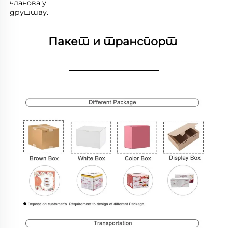
чланова у 
друштву. 
Пакет и транспорт 
________________