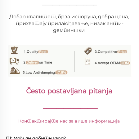
________________
Добар квалитет, брза испорука, добра цена, 
прихватају прилагођавање, низак анти-
демпиншки 
Često postavljana pitanja 
________________
Контактирајте нас за више информација 
П1: Могу ли добити узор? 