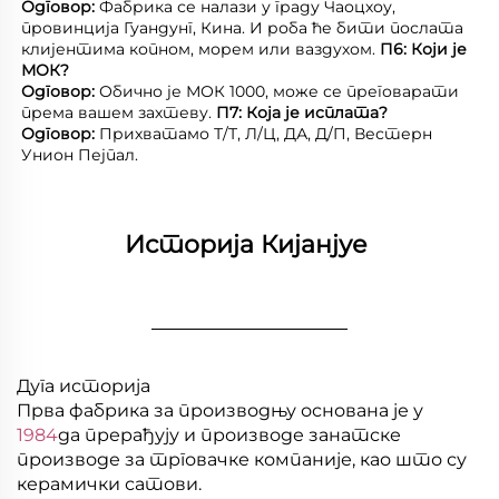
Одговор: 
Фабрика се налази у граду Чаоцхоу, 
провинција Гуандунг, Кина. И роба ће бити послата 
клијентима копном, морем или ваздухом. 
П6: Који је 
МОК? 
Одговор: 
Обично је МОК 1000, може се преговарати 
према вашем захтеву. 
П7: Која је исплата? 
Одговор: 
Прихватамо Т/Т, Л/Ц, ДА, Д/П, Вестерн 
Унион Пејпал. 
Историја Кијанјуе 
________________
Дуга историја
Прва фабрика за производњу основана је у
1984
да прерађују и производе занатске
производе за трговачке компаније, као што су
керамички сатови.