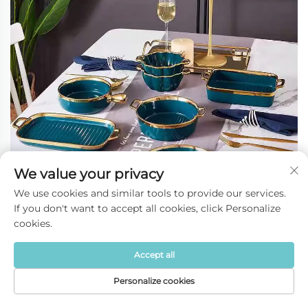
We value your privacy
We use cookies and similar tools to provide our services.
If you don't want to accept all cookies, click Personalize
cookies.
Луксузна керамичка Пномпенх Вечера Талица
Accept all
Салата Стик Талица Бинаурална Печење Пана
Талица Супа Талица Једно руче Талица Кухињска
Personalize cookies
столна посуђа
Početna
Производ
Oko
Контакт