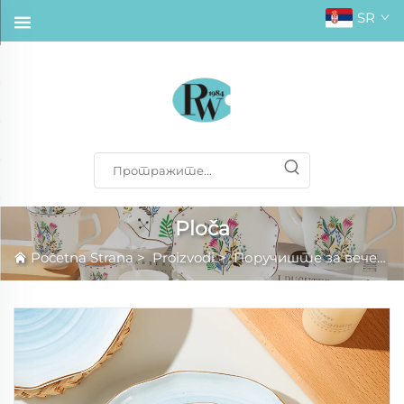
SR
Ploča
Početna Strana
>
Proizvodi
>
Поручиште за вечеру