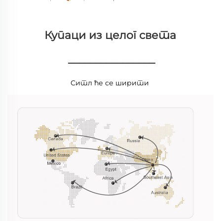
Купаци из целог света 
________________
Ситл ће се ширити 