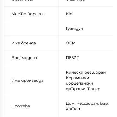
Место порекла
Kini
Гуангдун
Име бренда
ОЕМ
Број модела
П857-2
Кинески ресторан
Керамички
Име производа
порцелански
сутрањи талер
Дом. Ресторан. Бар.
Upotreba
Хотел.