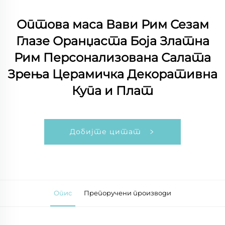
Оптова маса Вави Рим Сезам
Глазе Оранџаста Боја Златна
Рим Персонализована Салата
Зрења Церамичка Декоративна
Купа и Плат
Добијте цитат
Опис
Препоручени производи