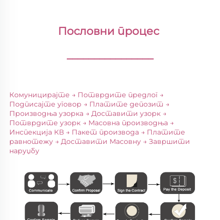
Пословни процес 
________________
Комуницирајте → Потврдите предлог → 
Подписајте уговор → Платите депозит → 
Производња узорка → Доставити узорк → 
Потврдите узорк → Масовна производња → 
Инспекција КВ → Пакет производа → Платите 
равнотежу → Доставити Масовну → Завршити 
наруџбу 