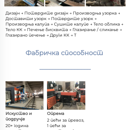
Дизајн → Потврдите дизајн → Производња узорка → 
Доставити узорк → Потврдите узорк → 
Производња калупа → Сушите калупе → Тело облика → 
Тело КК → Печење бисквита → Глазирање / сликање → 
Глазирано печење → Други КК → Т 
Фабричка способност 
________________
Искуство и 
Опрема 
подручје 
2 пећи за превоз, 
20+ година 
1 пећи за 