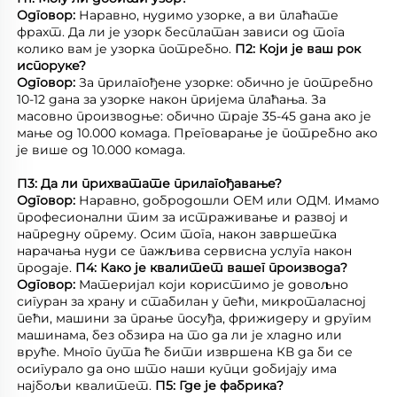
Одговор: 
Наравно, нудимо узорке, а ви плаћате 
фрахт. Да ли је узорк бесплатан зависи од тога 
колико вам је узорка потребно. 
П2: Који је ваш рок 
испоруке? 
Одговор: 
За прилагођене узорке: обично је потребно 
10-12 дана за узорке након пријема плаћања. За 
масовно производње: обично траје 35-45 дана ако је 
мање од 10.000 комада. Преговарање је потребно ако 
је више од 10.000 комада. 
П3: Да ли прихватате прилагођавање? 
Одговор: 
Наравно, добродошли ОЕМ или ОДМ. Имамо 
професионални тим за истраживање и развој и 
напредну опрему. Осим тога, након завршетка 
нарачања нуди се пажљива сервисна услуга након 
продаје. 
П4: Како је квалитет вашег производа? 
Одговор: 
Материјал који користимо је довољно 
сигуран за храну и стабилан у пећи, микроталасној 
пећи, машини за прање посуђа, фрижидеру и другим 
машинама, без обзира на то да ли је хладно или 
вруће. Много пута ће бити извршена КВ да би се 
осигурало да оно што наши купци добијају има 
најбољи квалитет. 
П5: Где је фабрика? 