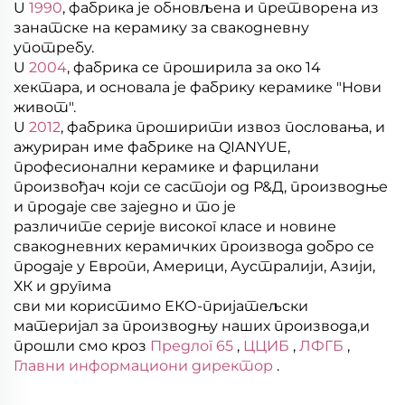
U
1990
, фабрика је обновљена и претворена из
занатске на керамику за свакодневну
употребу.
U
2004
, фабрика се проширила за око 14
хектара, и основала је фабрику керамике "Нови
живот".
U
2012
, фабрика проширити извоз пословања, и
ажуриран име фабрике на QIANYUE,
професионални керамике и фарцилани
произвођач који се састоји од Р&Д, производње
и продаје све заједно и то је
различите серије високог класе и новине
свакодневних керамичких производа добро се
продаје у Европи, Америци, Аустралији, Азији,
ХК и другима
сви ми користимо ЕКО-пријатељски
материјал за производњу наших производа,и
прошли смо кроз
Предлог 65
,
ЦЦИБ
,
ЛФГБ
,
Главни информациони директор
.