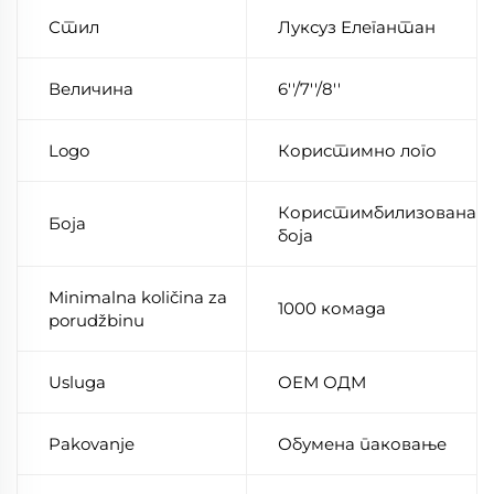
Стил
Луксуз Елегантан
Величина
6''/7''/8''
Logo
Користимно лого
Користимбилизована
Боја
боја
Minimalna količina za
1000 комада
porudžbinu
Usluga
ОЕМ ОДМ
Pakovanje
Обумена паковање