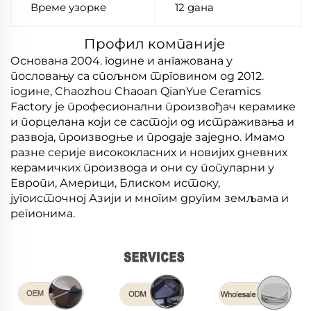
Време узорке
12 дана
Профил компаније
Основана 2004. године и ангажована у
пословању са спољном трговином од 2012.
године, Chaozhou Chaoan QianYue Ceramics
Factory је професионални произвођач керамике
и порцелана који се састоји од истраживања и
развоја, производње и продаје заједно. Имамо
разне серије висококласних и новијих дневних
керамичких производа и они су популарни у
Европи, Америци, Блиском истоку,
југоисточној Азији и многим другим земљама и
регионима.