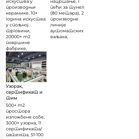
искуства у 
нацртање, 1 
производњи 
пећи за тунел 
керамике, 10+ 
(80 метара), 2 
година искуства 
производне 
у спољној 
линије 
трговини, 
аутоматских 
20000+ m2 
ваљака, 
површине 
фабрике, 
Узорак, 
сертификат и 
тим 
500+ m2 
простора 
изложбене собе, 
3000+ узорка, 11 
сертификата/
патента, 51-100 