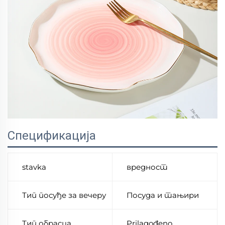
Спецификација
stavka
вредност
Тип посуђе за вечеру
Посуда и тањири
Тип обрасца
Prilagođeno