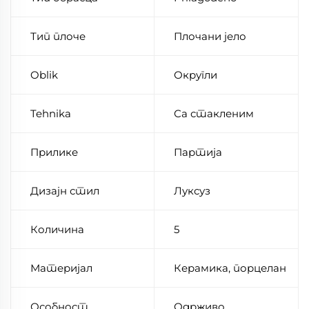
Тип плоче
Плочани јело
Oblik
Округли
Tehnika
Са стакленим
Прилике
Партија
Дизајн стил
Луксуз
Количина
5
Материјал
Керамика, порцелан
Особност
Одрживо