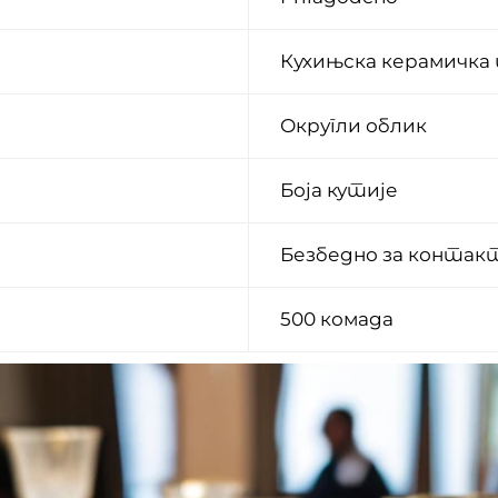
Кухињска керамичка 
Округли облик
Боја кутије
Безбедно за контакт
500 комада