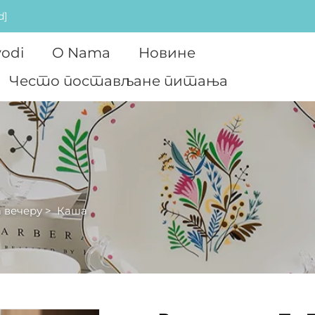
d]
vodi
O Nama
Новине
Често постављане питања
 вечеру
>
Каша