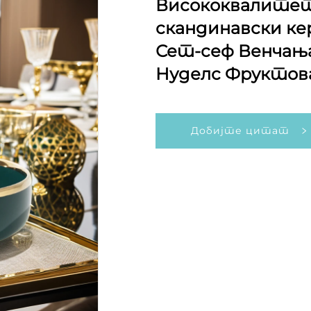
Висококвалитетн
скандинавски к
Сет-сеф Венчања
Нуделс Фруктова
Добијте цитат