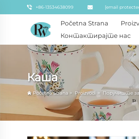
+86-13534638099
[email protecte
Početna Strana
Proiz
Контактирајте нас
Каша
Početna Strana
>
Proizvodi
>
Поручиште за