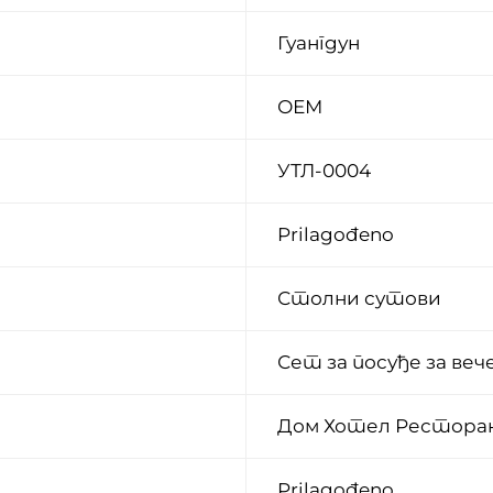
Гуангдун
ОЕМ
УТЛ-0004
Prilagođeno
Столни сутови
Сет за посуђе за веч
Дом Хотел Рестора
Prilagođeno