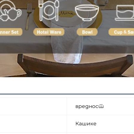
вредност
Кашике