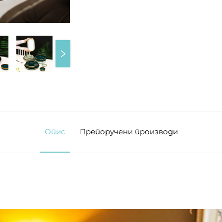
Опис
Препоручени производи