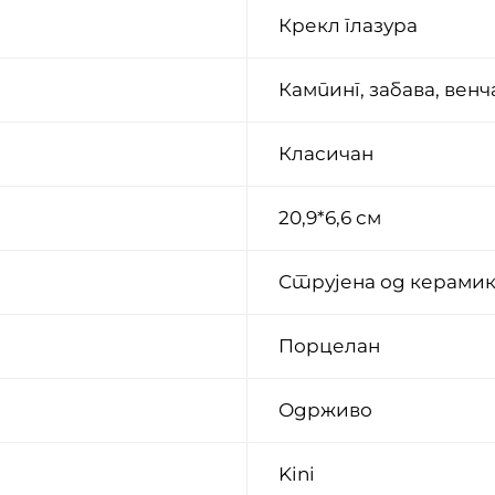
Крекл глазура
Кампинг, забава, вен
Класичан
20,9*6,6 см
Струјена од керами
Порцелан
Одрживо
Kini