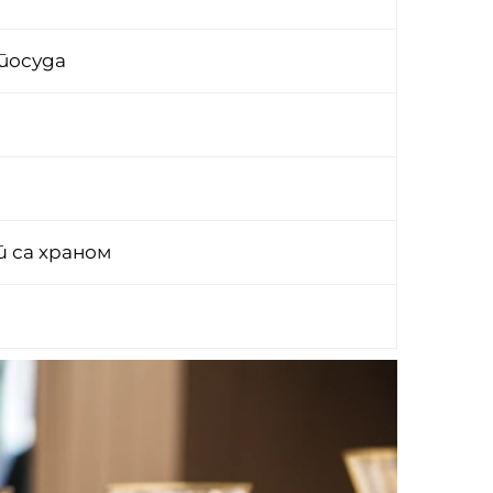
посуда
 са храном