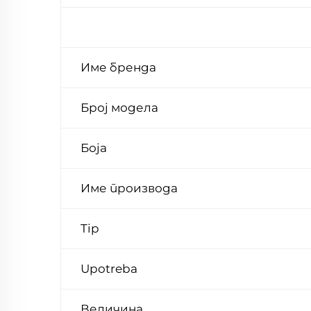
Име бренда
Број модела
Боја
Име производа
Tip
Upotreba
Величина