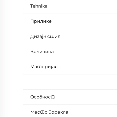
Tehnika
Прилике
Дизајн стил
Величина
Материјал
Особност
Место порекла