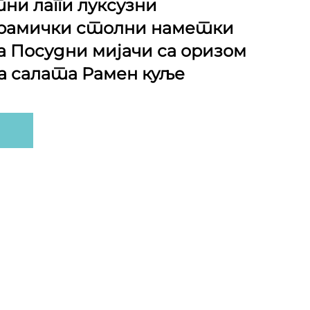
и лагги луксузни
ерамички столни наметки
 Посудни мијачи са оризом
 салата Рамен куље