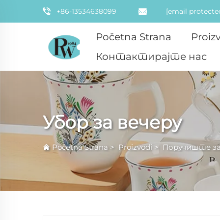
+86-13534638099
[email protecte
Početna Strana
Proiz
Контактирајте нас
Убор за вечеру
Početna Strana
>
Proizvodi
>
Поручиште за