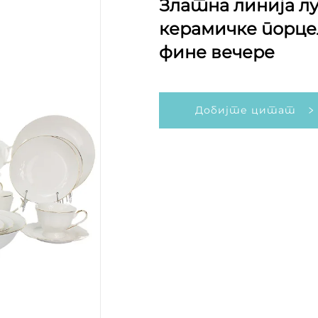
Златна линија лу
керамичке порце
фине вечере
Добијте цитат