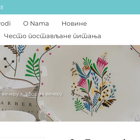
d]
vodi
O Nama
Новине
Често постављане питања
 вечеру
>
Убор за вечеру