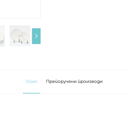
Опис
Препоручени производи