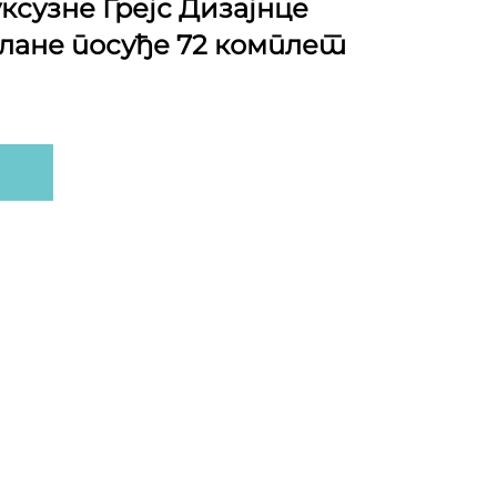
ксузне Грејс Дизајнце
лане посуђе 72 комплет