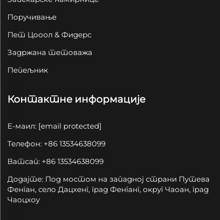
Поручивање
Пет Цооол & Фидерс
Задржана тетоважа
Пепељник
Контактне информације
Е-маил:
[email protected]
Телефон: +86 13534638099
Ватсап: +86 13534638099
Додајте: Под мостом на западној страни Путева
Фенган, село Дацхенг, град Фенганг, округ Чаоан, град
Чаоцхоу