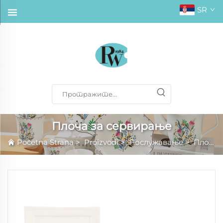
SR
Плоча за сервирање
Početna Strana
>
Proizvodi
>
Послужавање
>
Плоча за сервирање