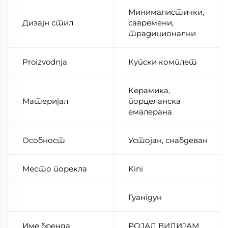
Минималистички,
Дизајн стил
савремени,
традиционални
Proizvodnja
Купски комплет
Керамика,
Материјал
порцеланска
емалерана
Особност
Устојан, снабдеван
Место порекла
Kini
Гуангдун
Име бренда
РОЈАЛ ВИЛИЈАМ