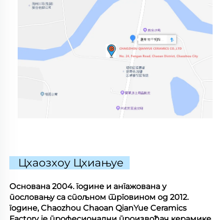
Цхаозхоу Цхиањуе
Основана 2004. године и ангажована у
пословању са спољном трговином од 2012.
године, Chaozhou Chaoan QianYue Ceramics
Factory је професионални произвођач керамике