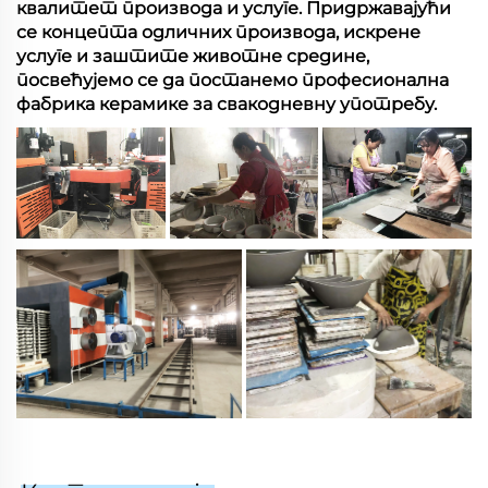
квалитет производа и услуге. Придржавајући
се концепта одличних производа, искрене
услуге и заштите животне средине,
посвећујемо се да постанемо професионална
фабрика керамике за свакодневну употребу.