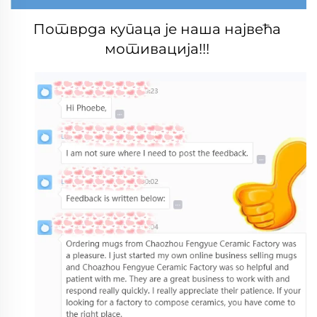
Потврда купаца је наша највећа 
мотивација!!! 