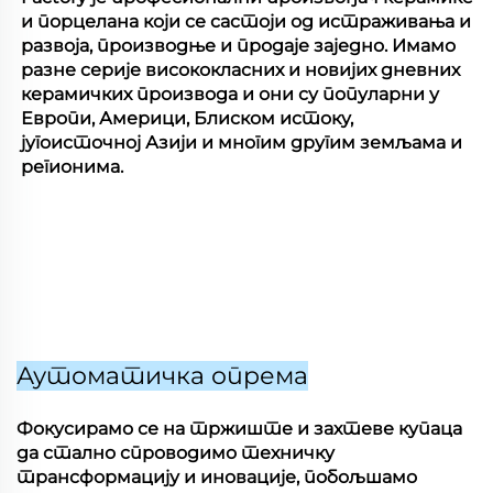
и порцелана који се састоји од истраживања и
развоја, производње и продаје заједно. Имамо
разне серије висококласних и новијих дневних
керамичких производа и они су популарни у
Европи, Америци, Блиском истоку,
југоисточној Азији и многим другим земљама и
регионима.
Аутоматичка опрема
Фокусирамо се на тржиште и захтеве купаца
да стално спроводимо техничку
трансформацију и иновације, побољшамо