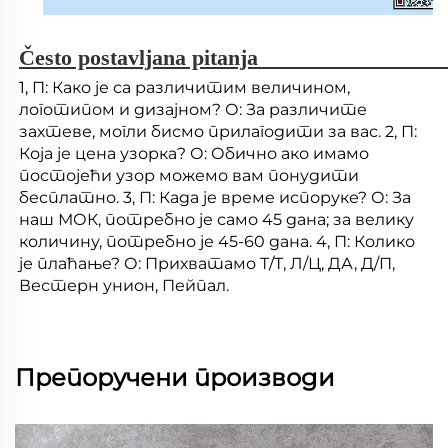
Često postavljana pitanja 
1, П: Како је са различитим величином, 
логотипом и дизајном? О: За различите 
захтеве, могли бисмо прилагодити за вас. 2, П: 
Која је цена узорка? О: Обично ако имамо 
постојећи узор можемо вам понудити 
бесплатно. 3, П: Када је време испоруке? О: За 
наш МОК, потребно је само 45 дана; за велику 
количину, потребно је 45-60 дана. 4, П: Колико 
је плаћање? О: Прихватамо Т/Т, Л/Ц, ДА, Д/П, 
Вестерн унион, Пейпал. 
Препоручени производи