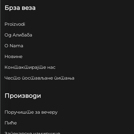
Брза веза
Proizvodi
Од Алибаба
O Nama
Новине
Контактирајте нас
Често постављане питања
Производи
Поручиште за вечеру
Пиће
Запекарске намирнице