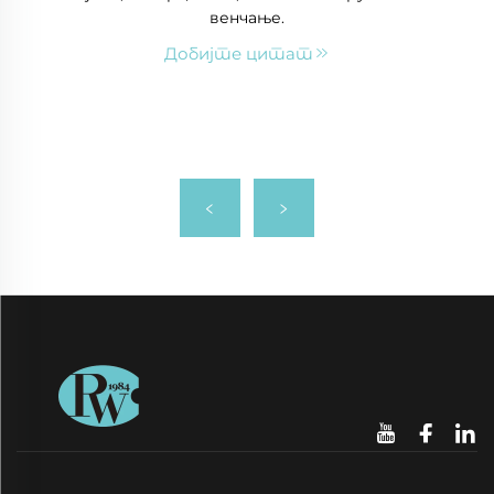
венчање.
Добијте цитат