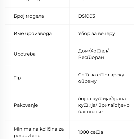
Број модела
DS1003
Име производа
Убор за вечеру
Дом/Хотел/
Upotreba
Ресторан
Сет за столарску
Tip
опрему
бојна кутија/брана
Pakovanje
кутија/ прилагођено
паковање
Minimalna količina za
1000 сета
porudžbinu