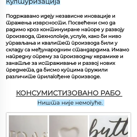
Културизација
Подржавамо идеју независне иновације и
тражења изврсности. Посвећени смо да
радимо кроз континуиране напоре у развоју
производа, технологије, услуге, како би ниво
управљања и квалитет производа били у
складу са међународним стандардима. Имамо
напредну опрему за производњу керамике и
занатље за истраживање и развој нових
предмета, да бисмо купцима пружили
различите прилагођене производе.
КОНСУМИСТИЗОВАНО РАБО 
Ништа није немогуће. 