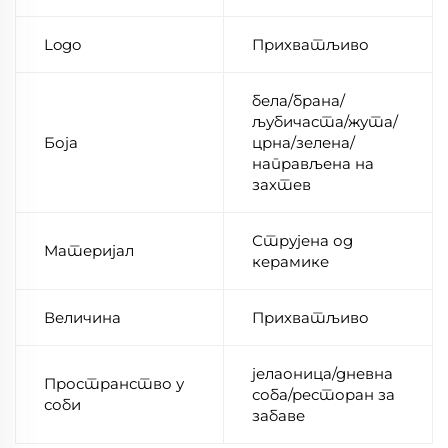
Logo
Прихватљиво
бела/брана/
љубичаста/жута/
Боја
црна/зелена/
направљена на
захтев
Струјена од
Материјал
керамике
Величина
Прихватљиво
јелаоница/дневна
Пространство у
соба/ресторан за
соби
забаве