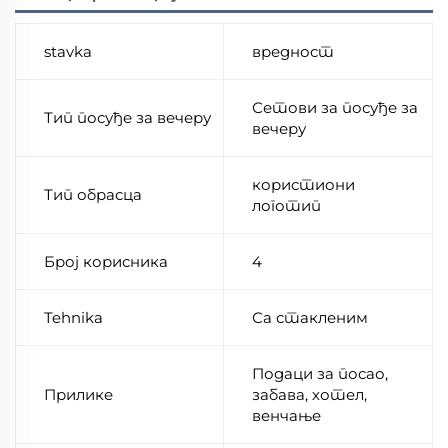
stavka
вредност
Сетови за посуђе за
Тип посуђе за вечеру
вечеру
користиони
Тип обрасца
логотип
Број корисника
4
Tehnika
Са стакленим
Подаци за посао,
Прилике
забава, хотел,
венчање