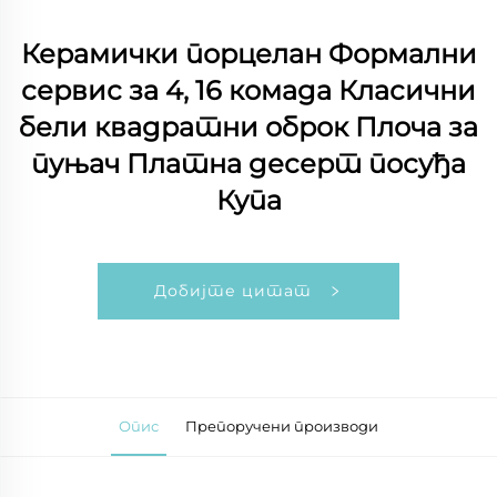
Керамички порцелан Формални
сервис за 4, 16 комада Класични
бели квадратни оброк Плоча за
пуњач Платна десерт посуђа
Купа
Добијте цитат
Опис
Препоручени производи