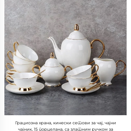
Грациозна храна, кинески сетови за чај, чајни
чајник, 15 порцелана, са златним ручком за