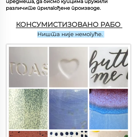
предмета, да бисмо купцима пружили
различите прилагођене производе.
КОНСУМИСТИЗОВАНО РАБО 
Ништа није немогуће. 