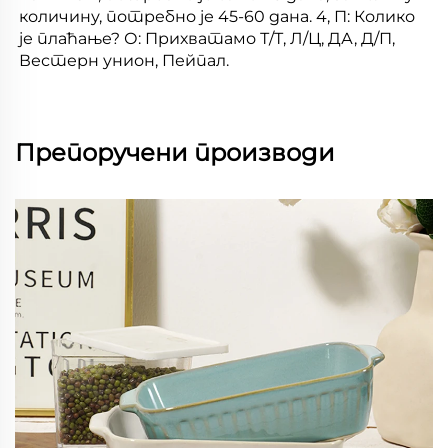
количину, потребно је 45-60 дана. 4, П: Колико 
је плаћање? О: Прихватамо Т/Т, Л/Ц, ДА, Д/П, 
Вестерн унион, Пейпал. 
Препоручени производи