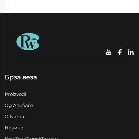
Брза веза
Proizvodi
Од Алибаба
O Nama
Новине
Контактирајте нас