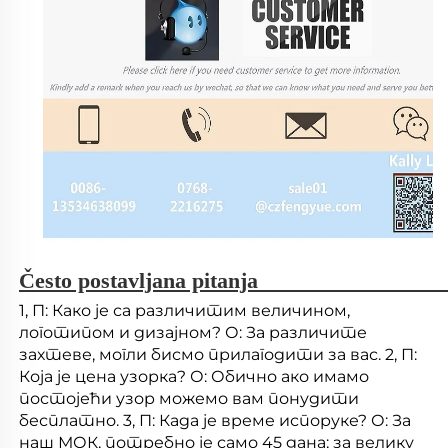
Često postavljana pitanja 
1, П: Како је са различитим величином, 
логотипом и дизајном? О: За различите 
захтеве, могли бисмо прилагодити за вас. 2, П: 
Која је цена узорка? О: Обично ако имамо 
постојећи узор можемо вам понудити 
бесплатно. 3, П: Када је време испоруке? О: За 
наш МОК, потребно је само 45 дана; за велику 