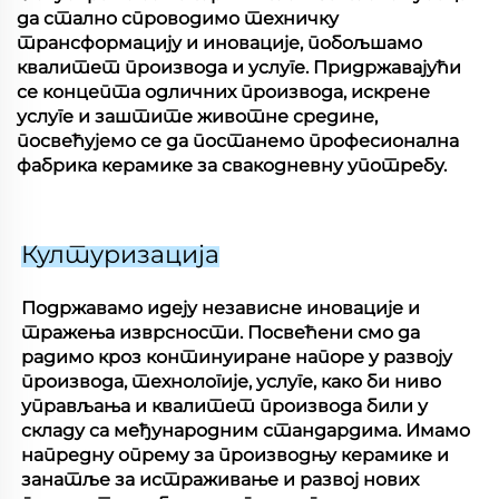
да стално спроводимо техничку
трансформацију и иновације, побољшамо
квалитет производа и услуге. Придржавајући
се концепта одличних производа, искрене
услуге и заштите животне средине,
посвећујемо се да постанемо професионална
фабрика керамике за свакодневну употребу.
Културизација
Подржавамо идеју независне иновације и
тражења изврсности. Посвећени смо да
радимо кроз континуиране напоре у развоју
производа, технологије, услуге, како би ниво
управљања и квалитет производа били у
складу са међународним стандардима. Имамо
напредну опрему за производњу керамике и
занатље за истраживање и развој нових