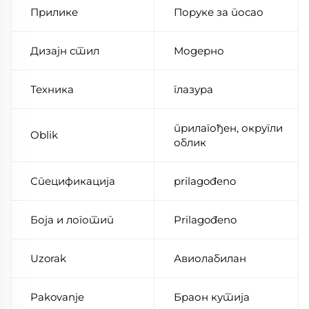
Прилике
Поруке за посао
Дизајн стил
Модерно
Техника
глазура
прилагођен, округли
Oblik
облик
Спецификација
prilagođeno
Боја и логотип
Prilagođeno
Uzorak
Авиолабилан
Pakovanje
Браон кутија