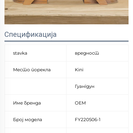
Спецификација
stavka
вредност
Место порекла
Kini
Гуангдун
Име бренда
ОЕМ
Број модела
FY220506-1