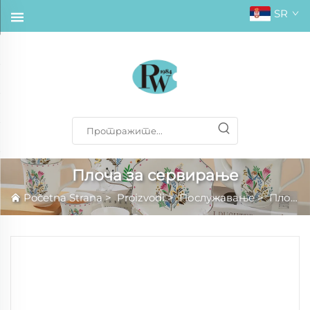
SR
Плоча за сервирање
Početna Strana
>
Proizvodi
>
Послужавање
>
Плоча за сервирање