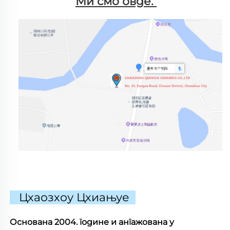
Ми смо овде. 
Цхаозхоу Цхиањуе
Основана 2004. године и ангажована у