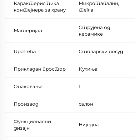
Карактеристика
Микротапални,
контејнера за храну
тегла
Струјена од
Материјал
керамике
Upotreba
Столарски посуд
Прикладан простор
Кухиња
Опаковање
1
Производ
салон
Функционални
Ниједна
дизајн