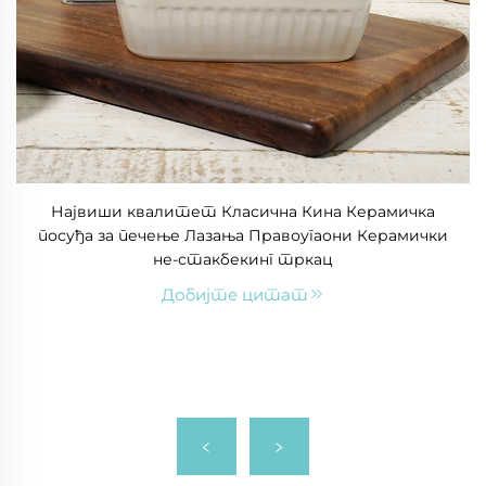
Највиши квалитет Класична Кина Керамичка
посуђа за печење Лазања Правоугаони Керамички
не-стакбекинг тркац
Добијте цитат