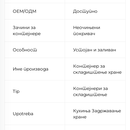
ОЕМ/ОДМ
Доступно
Зачини за
Неочињени
контејнере
покривач
Особност
Устојан и заливан
Контејнер за
Име производа
складиштење хране
Контејнери за
Tip
складиштење
Кухиња Задржавање
Upotreba
хране