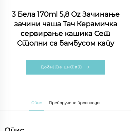
3 Бела 170ml 5,8 Oz Зачинање
зачини чаша Тач Керамичка
сервирање кашика Сет
Столни са бамбусом капу
Добијте цитат
Опис
Препоручени производи
Опис