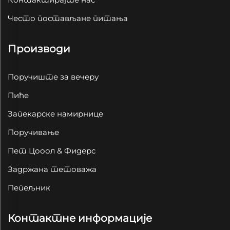
Често постављане питања
Производи
Поручиште за вечеру
Пиће
Запекарске намирнице
Поручивање
Пет Цооол & Фидерс
Задржана тетоважа
Пепељник
Контактне информације