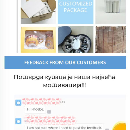
Потврда купаца је наша највећа 
мотивација!!! 