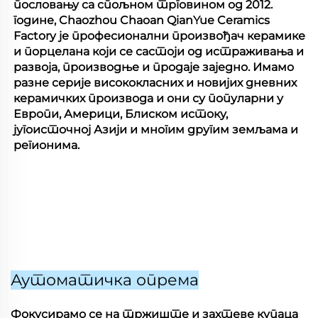
пословању са спољном трговином од 2012.
године, Chaozhou Chaoan QianYue Ceramics
Factory је професионални произвођач керамике
и порцелана који се састоји од истраживања и
развоја, производње и продаје заједно. Имамо
разне серије висококласних и новијих дневних
керамичких производа и они су популарни у
Европи, Америци, Блиском истоку,
југоисточној Азији и многим другим земљама и
регионима.
Аутоматичка опрема
Фокусирамо се на тржиште и захтеве купаца