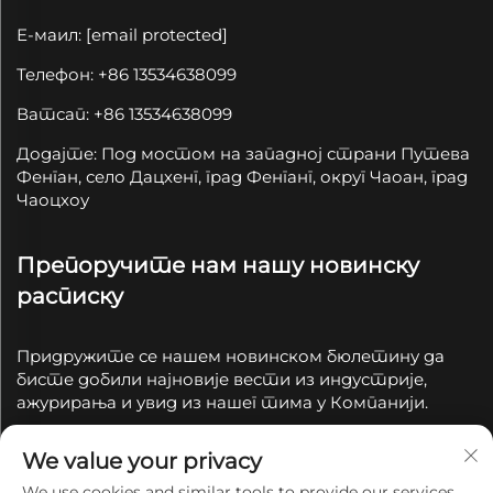
Е-маил:
[email protected]
Телефон: +86 13534638099
Ватсап: +86 13534638099
Додајте: Под мостом на западној страни Путева
Фенган, село Дацхенг, град Фенганг, округ Чаоан, град
Чаоцхоу
Препоручите нам нашу новинску
расписку
Придружите се нашем новинском бюлетину да
бисте добили најновије вести из индустрије,
ажурирања и увид из нашег тима у Компанији.
We value your privacy
Подпишите се
We use cookies and similar tools to provide our services.